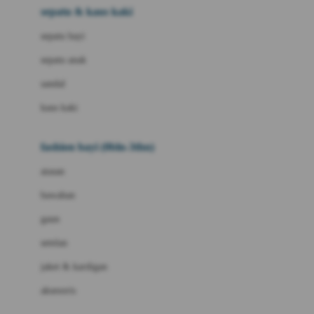
Beauty Barn
sepatu & kaus kaki
Bio Oil
sepatu bayi
Biolane
sepatu anak
Bite Fighters
sandal
Bizzi Growin
kaus kaki
Blackmores
fashion bayi (0bln-3thn)
Blooming Marvellous
atasan
Bonnels
bawahan
Bravado
gaun
Bruder
setelan
Brush Baby
jaket & kardigan
Buds Organics
aksesoris
Bugaboo