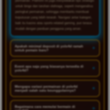
permainan. Platform ini juga menyediakan tips strategis
untuk bingo dan taruhan olahraga, seperti menganalisa
peringkat permainan, sehingga membantu membuat
keputusan yang lebih terarah. Navigasi antar kategori,
baik itu kasino atau sports-related gaming, pun terasa
mudah dengan panduan pengguna yang aman.
Apakah minimal deposit di yolo4d ramah
+
untuk pemain baru?
Sebagai anggota baru, kamu bisa menggunakan tips
untuk menjelajahi berbagai pilihan permainan termasuk
Event apa saja yang biasanya tersedia di
+
yolo4d?
slot, bingo, table games, serta sports-related gaming
yang tersedia. Misalnya, kamu bisa memilih permainan
Setelah mendaftar sebagai anggota, gunakan tips untuk
casino dengan poin bonus tinggi atau mempelajari
menavigasi berbagai permainan digital seperti slot dan
Mengapa variasi permainan di yolo4d
strategi untuk memenangkan taruhan olahraga dengan
+
menjadi salah satu keunggulannya?
meja secara efektif. Misalnya, pilih permainan casino
melihat peringkat terbaru. Platform ini juga menawarkan
online yang menawarkan poin tinggi atau coba strategi
tips untuk mengelola akunmu agar lebih mudah dan
Setelah daftar sebagai anggota, kamu dapat
baru untuk bingo dan taruhan olahraga, seperti
cepat, seperti beralih antara kategori kasino dan sports
menggunakan beragam tips untuk menavigasi berbagai
Bagaimana cara memulai bermain di
menganalisis peringkat permainan. Selain itu, platform
+
betting , atau bahkan mencatat aktivitas harianmu.