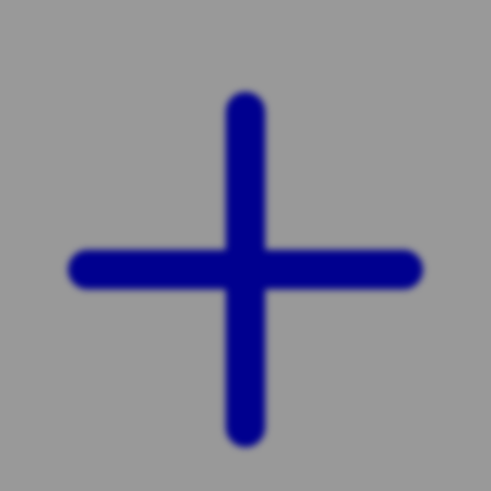
X
Xootz
Y
Yamatoya
Z
Zaxy
Zoggs
0-9
4Moms
59S