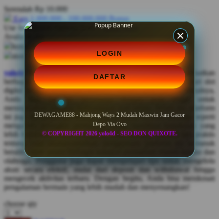
Serendah
Rp 10.000
Q
Earn
1.000.000
-
100.000.000
Bonus
Use Installment Options from
.
Laarn more
QV Baby
Available for :
home delivery
LOGIN
store pickup
R
yolo4d
Setelah register sebagai anggota, Anda dapat memanfaatkan
Real Shades
DAFTAR
berbagai tips untuk menavigasi dunia online casino, mulai dari slot
digital hingga bingo dan berbagai macam table games. Misalnya,
Red Castle
Anda bisa memilih permainan dengan poin tinggi untuk
meningkatkan peluang kemenangan judi online. Selain itu, platform
Ribbon Madness
DEWAGAME88 - Mahjong Ways 2 Mudah Maxwin Jam Gacor
ini juga menyediakan strategi khusus untuk taruhan olahraga seperti
Depo Via Ovo
mengalisis peringkat permainan untuk membuat keputusan yang
S
lebih bijaksana. Untuk pengguna baru, terdapat sepuluh tips praktis
© COPYRIGHT 2026 yolo4d - SEO DON QUIXOTE.
tentang cara memaksimalkan penggunaan platform ini termasuk
Sebamed
beralih cepat antara berbagai kategori permainan seperti kasino dan
olahraga. Pengguna juga dapat mempelajari tips untuk mengelola
Silver Cross
akun secara efektif, mulai dari deposit dan withdrawal hingga
mengecek aktivitas terbaru. Dengan begitu, Anda bisa menikmati
Simply Idea
pengalaman bermain yang lebih mudah dan menyenangkan!
Skip Hop
choose qty
Spectra