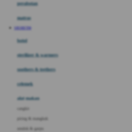
perabotan
Happy Tummy
Hauck
matras
Havaianas
SBOBET88
Hegen
botol
Hot Wheels
sterilizer & warmers
Hybrid
soothers & teethers
I
Inlacta DHA
celemek
Interlac
alat makan
Ivenet
cangkir
J
piring & mangkuk
Jack N Jill
sendok & garpu