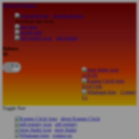
lewati ke Konten
download apps
download app from:
gift registry
Bahasa
ID
LOGIN
DAFTAR
Contact
Us
Toggle Nav
about Kanmo Circle
gift registry
store finder
contact us