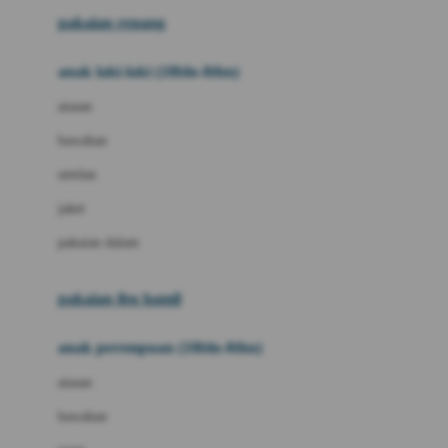
Buggygear
pakaian renang
Bumkins
anak laki-laki (18bln-8thn)
C
atasan
Cetaphil
bawahan
Chicco
setelan
Childlife
jaket
Clevamama
pakaian dalam
Cocolatte
Cottonseeds
pakaian ibu hamil
Cozy N Safe
anak perempuan (18bln-8thn)
Crane
atasan
Cybex
bawahan
D