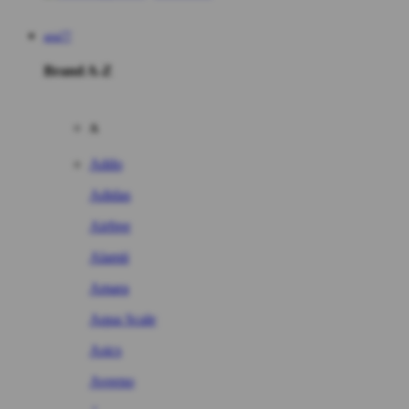
asia77
Brand A-Z
A
Addo
Adidas
Airfree
Alamii
Amara
Aqua Scale
Asics
Aveeno