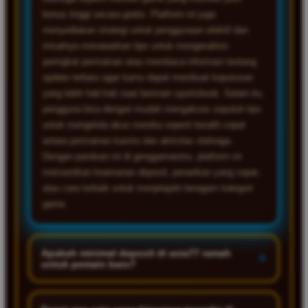
bonus tinggi secara gratis. Platform ini juga
menyediakan strategi untuk penggunaan efektif dan
misalnya menawarkan tips untuk menganalisis
peringkat permainan atau membaca informasi tentang
update terbaru agar kamu dapat membuat keputusan
yang lebih hati-hati saat bermain sportsbook. Selain itu,
pengguna bisa dengan mudah mengakses sepuluh tips
untuk mengelola akun mereka seperti beralih cepat
antara permainan kasino dan aktivitas olahraga.
Dengan panduan ini di genggamanmu, platform ini
memastikan keamanan deposit, penarikan yang cepat,
atau cara terbaik untuk menjelajahi beragam kategori
game.
Apakah minimal deposit di asia77 ramah
+
untuk pemain baru?
Platform ini menyediakan berbagai macam permainan
seru seperti digital slots, bingo, serta meja games dan