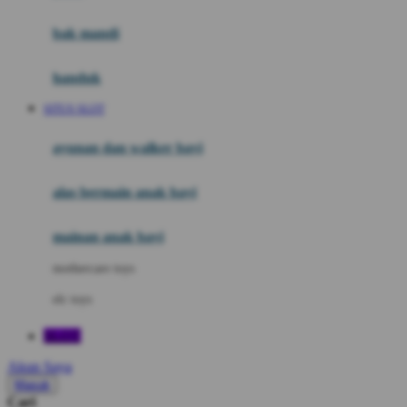
Mini Monkey
Moby
bak mandi
Momami
handuk
Mothercare
SITUS SLOT
Mustela
ayunan dan walker bayi
My Buddy Tag
My K
alas bermain anak bayi
N
mainan anak bayi
Naif
mothercare toys
Nike
elc toys
Nordic Natural
SLOT
Nuby
Akun Saya
Nuna
Masuk
Cari