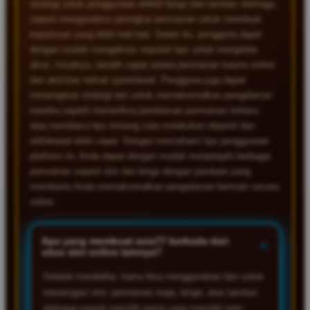
strategi untuk penggunaan efektif bingo dan taruhan olahraga,
seperti menganalisis peringkat permainan untuk membuat
keputusan yang lebih hati-hati. Selain itu, pengguna dapat
dengan mudah mengakses sepuluh tips untuk mengelola
akun, misalnya, beralih cepat antara permainan kasino online
dan aktivitas terkait sportsbook. Pengguna juga dapat
menerapkan strategi lain untuk memaksimalkan pengalaman
mereka seperti memeriksa pembaruan permainan terbaru,
atau membaca tips tentang cara melakukan deposit dan
withdrawal lebih cepat. Dengan memahami tips penggunaan
platform ini, Anda dapat dengan mudah menjelajahi berbagai
permainan seperti slot dan bingo dengan panduan yang
membantu Anda memaksimalkan pengalaman bermain secara
online.
Apa yang membuat asia77 berbeda dari
+
situs slot online lainnya?
Setelah mendaftar, kamu bisa menggunakan tips untuk
menavigasi slot, permainan meja, bingo, atau taruhan
olahraga seperti memilih game yang memiliki poin