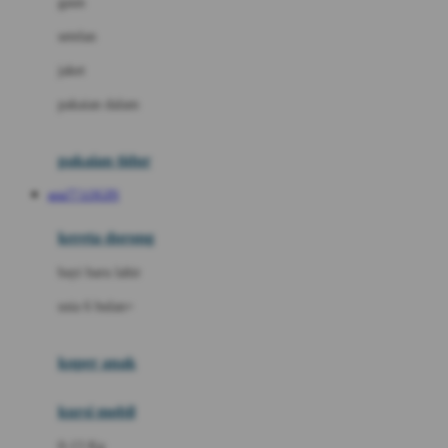
gaun
Dae Organics
setelan
Docare
jaket
Doona
pakaian dalam
Down To Earth
Drew
pakaian tidur
Dr. Brown's
asia77 LOGIN
E
kereta dorong
ELC
bayi baru lahir
Ergobaby
usia 6 bulan+
Expert Care
koper anak
Ezyroller
kursi mobil
F
0-13 Kg