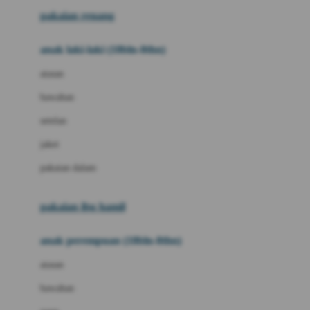
Buggygear
pakaian renang
Bumkins
anak laki-laki (18bln-8thn)
C
atasan
Cetaphil
bawahan
Chicco
setelan
Childlife
jaket
Clevamama
pakaian dalam
Cocolatte
Cottonseeds
pakaian ibu hamil
Cozy N Safe
anak perempuan (18bln-8thn)
Crane
atasan
Cybex
bawahan
D