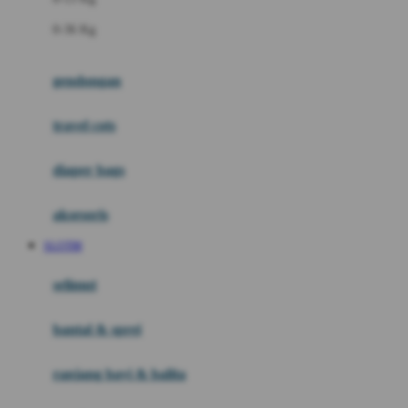
Felt So Sweet
0-36 Kg
Fisher Price
Flipper
gendongan
Friends Of Sally
travel cots
G
diaper bags
Gb
Geko
aksesoris
Graco
SLOT88
Gund
selimut
H
bantal & sprei
Habbie
Haenim
ranjang bayi & balita
Happy Horse