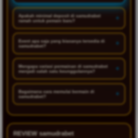
Apakah minimal deposit di samudrabet
+
ramah untuk pemain baru?
Setelah mendaftar sebagai anggota, kamu bisa
memanfaatkan berbagai tips dan strategi untuk
Event apa saja yang biasanya tersedia di
+
samudrabet?
meningkatkan pengalaman bermainmu di platform ini.
Misalnya, coba perhatikan game dengan poin tinggi
Setelah kamu mendaftar sebagai anggota, kamu dapat
dalam kategori slot atau aplikasi casino, atau gunakan
menggunakan tips dan strategi untuk menjelajahi
Mengapa variasi permainan di samudrabet
tips untuk mengelola akun seperti beralih cepat antara
+
menjadi salah satu keunggulannya?
berbagai macam permainan seperti mesin slot, bingo,
permainan kasino dan olahraga. Platform ini juga
dan table games. Misalnya, kamu bisa memilih game
menyediakan strategi untuk penggunaan efektif bingo
Platform ini menyediakan berbagai macam permainan
dengan poin tinggi atau mempelajari strategi untuk
dan sports-related gaming, seperti menganalisis
seperti slot digital, bingo, dan games meja yang dapat
Bagaimana cara memulai bermain di
membantumu memenangkan taruhan olahraga.
+
peringkat permainan agar kamu bisa membuat
samudrabet?
dinavigasi dengan mudah. Selain itu, kamu bisa
Platform ini juga menyediakan tips tentang cara
keputusan lebih bijaksana. Kamu dapat mencoba fitur
menemukan varian games olahraga dari seluruh dunia,
mengelola akun kamu dengan efektif, seperti beralih
Setelah daftar sebagai anggota, kamu bisa langsung
gratis seperti trial games dan promosi khusus,
memungkinkan kamu untuk mencoba strategi baru
cepat antar kategori permainan kasino dan aktivitas
menikmati berbagai permainan mulai dari slot, bingo,
sekaligus mengeksplorasi berbagai kategori permainan
dalam taruhan virtual. Sebagai anggota platform, kamu
sports atau mengikuti panduan penggunaan yang aman
roulette, hingga taruhan olahraga dan kasino live.
yang tersedia melalui panduan lengkap di dalam
memiliki akses ke tips manajemen akun yang berguna,
dan cepat untuk deposit dan penarikan dana. Pengguna
Platform ini menyediakan tips navigasi praktis agar
aplikasi. Ingatlah untuk selalu memastikan keamanan
misalnya cara beralih cepat antara kategori permainan
REVIEW samudrabet
dapat juga mempertimbangkan tips untuk
kamu mudah beralih antar kategori permainan meja
akunmu dengan tips manajemen password dan