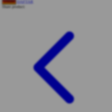
DAFTAR
LOGIN
Squishmallows
Share product:
Starbooks
Stick-O
Stokke
Sudocrem
Sumimo
Sunnylife
Sun-Staches
Swimava
T
Tommee Tippee
Trunki
Tutti Bambini