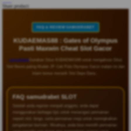
Share product:
FAQ & REVIEW SAMUDRABET
KUDAEMAS88 : Gates of Olympus
Pasti Maxwin Cheat Slot Gacor
samudrabet
Gunakan Situs KUDAEMAS88 untuk mengakses Situs
Slot Resmi paling Mudah JP. Cek Pola Olympus Gacor malam ini dan
klaim bonus menarik Slot Depo Dana...
FAQ samudrabet SLOT
Setelah anda register menjadi anggota, anda dapat
menggunakan berbagai tips untuk menavigasi permainan
seperti slot, bingo, serta permainan meja untuk meningkatkan
pengalaman bermain. Misalnya, anda bisa memilih permainan