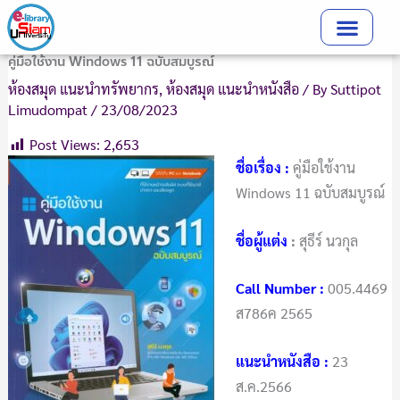
Skip
to
content
คู่มือใช้งาน Windows 11 ฉบับสมบูรณ์
ห้องสมุด แนะนำทรัพยากร
,
ห้องสมุด แนะนำหนังสือ
/ By
Suttipot
Limudompat
/
23/08/2023
Post Views:
2,653
ชื่อเรื่อง :
คู่มือใช้งาน
Windows 11 ฉบับสมบูรณ์
ชื่อผู้แต่ง
:
สุธีร์ นวกุล
Call Number
:
005.4469
ส786ค 2565
แนะนำหนังสือ :
23
ส.ค.2566