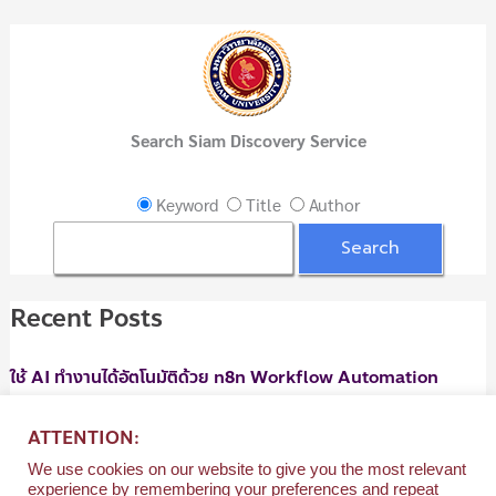
r
c
h
f
Search Siam Discovery Service
o
r
Keyword
Title
Author
:
Recent Posts
ใช้ AI ทำงานได้อัตโนมัติด้วย n8n Workflow Automation
06/08/2026
ATTENTION:
ใช้ AI ทำงานได้อัตโนมัติด้วย n8n Workflow Automation
We use cookies on our website to give you the most relevant
06/08/2026
experience by remembering your preferences and repeat