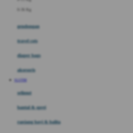
Felt So Sweet
0-36 Kg
Fisher Price
Flipper
gendongan
Friends Of Sally
travel cots
G
diaper bags
Gb
Geko
aksesoris
Graco
SLOT88
Gund
selimut
H
bantal & sprei
Habbie
Haenim
ranjang bayi & balita
Happy Horse