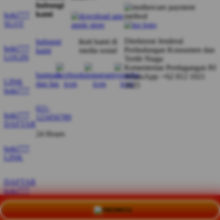
Back to top
hoki777
butuh
unduh aplikasi
we accept
bantuan?
hoki777
hubungi
kami
hoki777
SLOT
Direktorat Jenderal
hubungi
ikuti kami di
hoki777
Perlindungan Konsumen dan
kami
media sosial
LOGIN
Tertib Niaga
Kementerian Perdagangan RI
bantuan
WhatsApp: +62 812 1021
LINK
dan faq
3625
hoki777
021-
hoki777
123456789
DAFTAR
24 Hours
hoki777
LINK
PROMO
DAFTAR