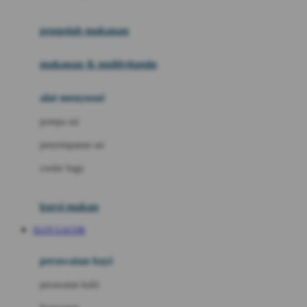
Joie
pengolah makanan
Joolz
Jujube
makanan & multivitamin
K
alat menyusui
Kiddycuts
pompa asi
Kumon
penyimpanan asi
L
cooler bags
Leapfrog
kursi makan
Leclerc
SLOT GACOR
Lee Vierra
Lillebaby
perawatan bayi
Little Bird Told Me
perawatan kulit
Little Miss Janis