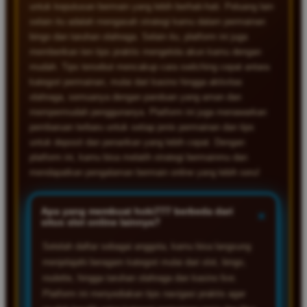
untuk keputusan bermain yang lebih berhati-hati. Peluang lain
selain itu adalah mengasah strategi kamu dalam permainan
bingo dan taruhan olahraga. Selain itu, platform ini juga
memberikan ten tips praktis mengelola akun kamu dengan
mudah. Tips tersebut mencakup cara switching cepat antara
kategori permainan, mulai dari kasino hingga aktivitas
olahraga, semuanya dengan panduan yang aman dan
mempermudah penggunanya. Platform ini juga menawarkan
pembaruan terbaru untuk setiap jenis permainan dan tips
untuk deposit dan penarikan yang lebih cepat. Dengan
platform ini, kamu bisa melatih strategi bermainmu dan
mendapatkan pengalaman bermain online yang lebih seru!
Apa yang membuat hoki777 berbeda dari
+
situs slot online lainnya?
Setelah daftar sebagai anggota, kamu bisa langsung
menjelajahi beragam kategori mulai dari slot, bingo,
roulette, hingga taruhan olahraga dan kasino live.
Platform ini menyediakan tips navigasi praktis agar