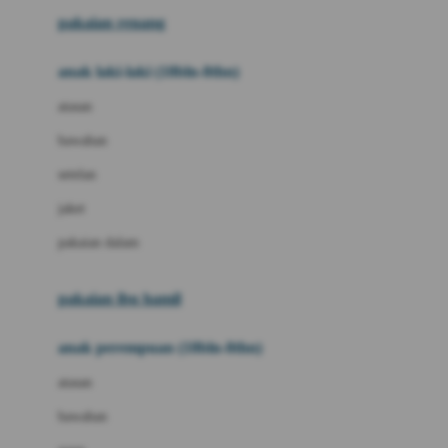
Buggygear
pakaian renang
Bumkins
anak laki-laki (18bln-8thn)
C
atasan
Cetaphil
bawahan
Chicco
setelan
Childlife
jaket
Clevamama
pakaian dalam
Cocolatte
Cottonseeds
pakaian ibu hamil
Cozy N Safe
anak perempuan (18bln-8thn)
Crane
atasan
Cybex
bawahan
D