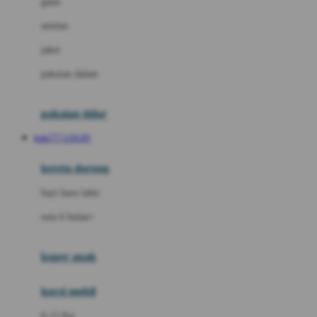
gaun
Dae Organics
setelan
Docare
jaket
Doona
pakaian dalam
Down To Earth
Drew
pakaian tidur
Dr. Brown's
hoki777 LOGIN
E
kereta dorong
ELC
bayi baru lahir
Ergobaby
usia 6 bulan+
Expert Care
koper anak
Ezyroller
kursi mobil
F
0-13 Kg