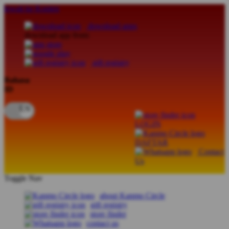
lewati ke Konten
download apps
download app from:
gift registry
Bahasa
ID
LOGIN
DAFTAR
Contact
Us
Toggle Nav
about Kanmo Circle
gift registry
store finder
contact us