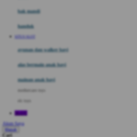
Mini Monkey
Moby
bak mandi
Momami
handuk
Mothercare
SITUS SLOT
Mustela
ayunan dan walker bayi
My Buddy Tag
My K
alas bermain anak bayi
N
mainan anak bayi
Naif
mothercare toys
Nike
elc toys
Nordic Natural
SLOT
Nuby
Akun Saya
Nuna
Masuk
Cari