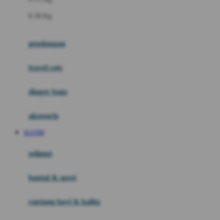
Felt So Sweet
0-36 Kg
Fisher Price
Flipper
gendongan
Friends Of Sally
travel cots
G
diaper bags
Gb
Geko
aksesoris
Graco
SLOT88
Gund
selimut
H
bantal & sprei
Habbie
Haenim
ranjang bayi & balita
Happy Horse