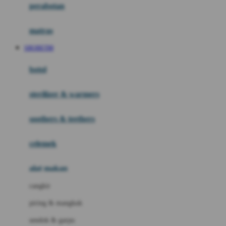
perabotan
Happy Tummy
Hauck
matras
Havaianas
SBOBET88
Hegen
botol
Hot Wheels
sterilizer & warmers
Hybrid
soothers & teethers
I
Inlacta DHA
celemek
Interlac
alat makan
Ivenet
cangkir
J
piring & mangkuk
Jack N Jill
sendok & garpu