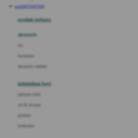
Awan
profit303 DAFTAR
Azetabio
produk terbaru
B
aksesoris
Baabaasheepz
tas
Babiators
kacamata
Baby Dove
aksesoris rambut
Baby Jogger
Baby Rovega
kebutuhan bayi
Babybee
pakaian tidur
Banana Boat
set & terusan
Banz
piyama
Barbie
bodysuits
Beaba