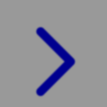
Twistshake
TY Toys
U
V
Veja
Vitaflow
Vtech
W
Waterland
Wellness