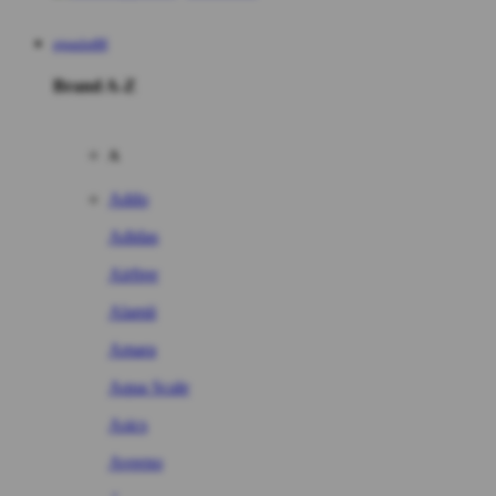
gigaslot88
Brand A-Z
A
Addo
Adidas
Airfree
Alamii
Amara
Aqua Scale
Asics
Aveeno