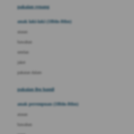
Buggygear
pakaian renang
Bumkins
anak laki-laki (18bln-8thn)
C
atasan
Cetaphil
bawahan
Chicco
setelan
Childlife
jaket
Clevamama
pakaian dalam
Cocolatte
Cottonseeds
pakaian ibu hamil
Cozy N Safe
anak perempuan (18bln-8thn)
Crane
atasan
Cybex
bawahan
D