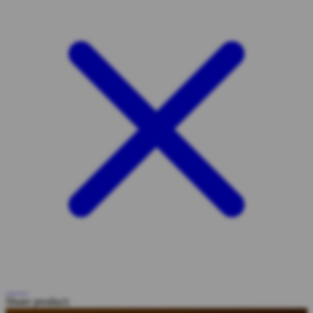
Share product: