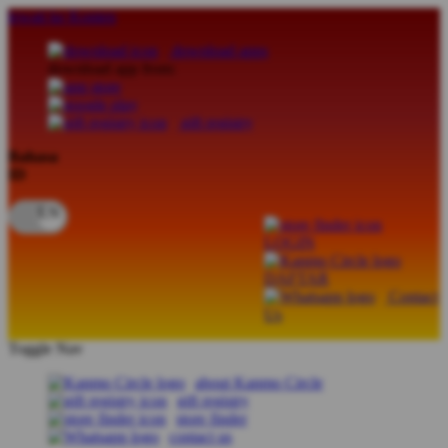
lewati ke Konten
download apps
download app from:
gift registry
Bahasa
ID
LOGIN
DAFTAR
Contact
Us
Toggle Nav
about Kanmo Circle
gift registry
store finder
contact us