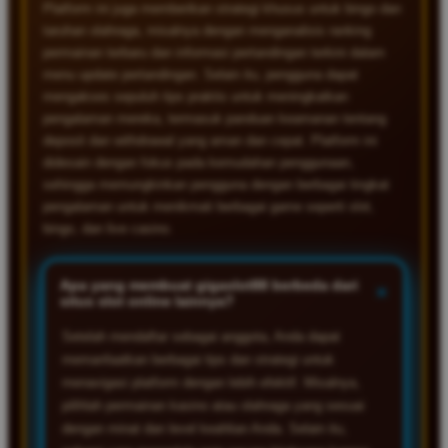
Platform ini juga memberikan strategi khusus untuk bingo dan
taruhan olahraga, misalnya dengan menganalisis ranking
permainan terbaru dan informasi pertandingan terkini dalam
menu update pertandingan. Selain itu, pengguna dapat
mengakses sepuluh tips praktis untuk meningkatkan
pengalaman mereka, termasuk panduan keamanan tentang
deposit dan withdrawal yang aman dan cepat. Platform ini
didesain dengan fokus pada kemudahan penggunaan,
sehingga memungkinkan pengguna dengan berbagai tingkat
pengalaman untuk menikmati berbagai game seperti slot,
bingo, dan live casino.
Apa yang membuat gigaslot88 berbeda dari
+
situs slot online lainnya?
Setelah mendaftar sebagai anggota, Anda dapat
memanfaatkan berbagai tips dan strategi untuk
menavigasi platform dengan lebih efektif. Misalnya,
pilihlah permainan kasino atau olahraga yang sesuai
dengan minat dan level keahlian Anda. Selain itu,