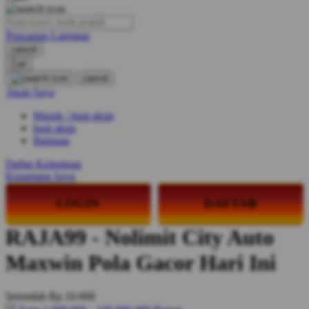
O
Pencarian Lanjutan
Oh Ma Grain
cancel
Okiedog
Cari
cancel
P
Akun Saya
Masuk / buat akun
Peachy
buat akun
Phil & Ted's
Bantuan
Philips Avent
Daftar Keinginan
Keranjang Saya
Pigeon
LOGIN
DAFTAR
Playgro
RAJA99 - Nolimit City Auto
Poled Global
Maxwin Pola Gacor Hari Ini
Ponycycle
Puma
Serendah
Rp 10.000
Pureats