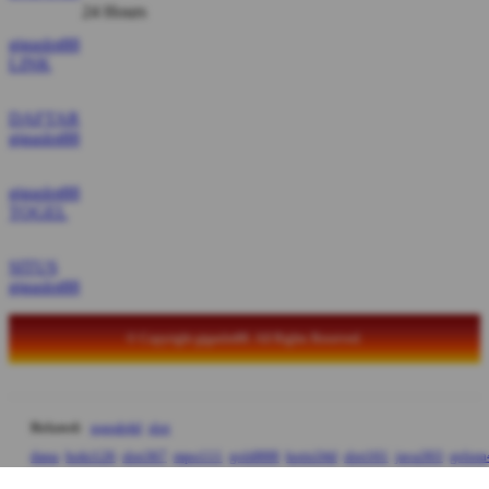
DAFTAR
gigaslot88
gigaslot88
TOGEL
SITUS
gigaslot88
© Copyright gigaslot88. All Rights Reserved.
Related:
gagah4d
slot
dana
hoki126
slot367
mpo111
gold888
keris34d
slot161
java303
gelora