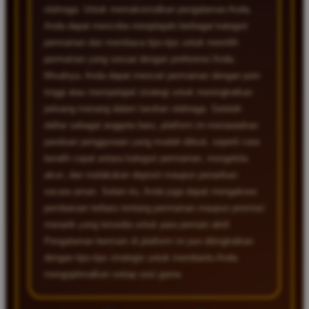
bantuan saat menjelajahi fitur-fiturnya.
‹
›