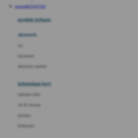
Awan
gigaslot88 DAFTAR
Azetabio
produk terbaru
B
aksesoris
Baabaasheepz
tas
Babiators
kacamata
Baby Dove
aksesoris rambut
Baby Jogger
Baby Rovega
kebutuhan bayi
Babybee
pakaian tidur
Banana Boat
set & terusan
Banz
piyama
Barbie
bodysuits
Beaba