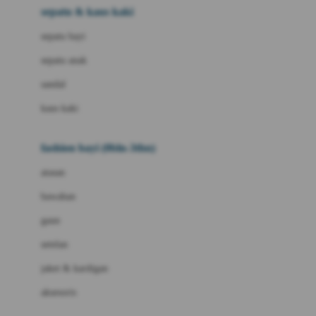
Beauty Barn
sepatu & kaus kaki
Bio Oil
sepatu bayi
Biolane
sepatu anak
Bite Fighters
sandal
Bizzi Growin
kaus kaki
Blackmores
fashion bayi (0bln-3thn)
Blooming Marvellous
atasan
Bonnels
bawahan
Bravado
gaun
Bruder
setelan
Brush Baby
jaket & kardigan
Buds Organics
aksesoris
Bugaboo