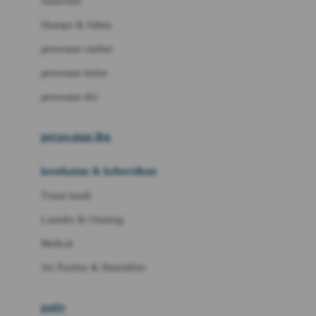
Sunscreen
London Taxi
Shampo & Sabun
Love To Dream
perawatan rambut
perawatan mulut
M
perawatan diri
Magformers
Mama's Choice
perawatan ibu
Mamas&Papas
kesehatan & kebersihan
Mamaway
Tissue basah
Maxi Cosi
Laundry & Cleaning
Megabloks
Medical
Micro
Air Purifier & Humidifier
MiDeer
Mimi & Lula
potty