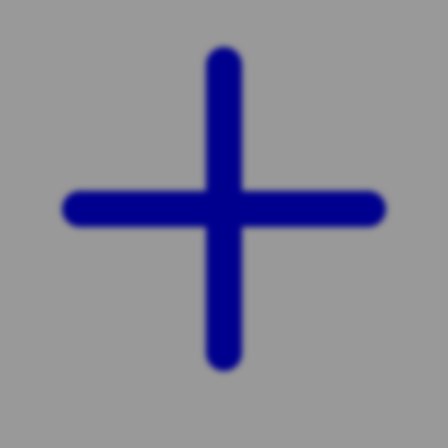
X
Xootz
Y
Yamatoya
Z
Zaxy
Zoggs
0-9
4Moms
59S