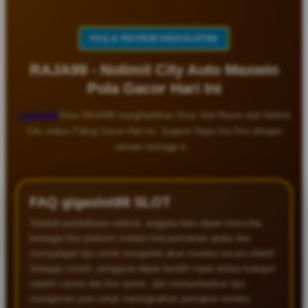
FAQ & REVIEW GIGASLOT88
RAJA99 - Nolimit City Auto Maxwin
Pola Gacor Hari Ini
gigaslot88
Situs RAJA99 menghadirkan Situs Slot Resmi dari Nolimit
City status Paling Gacor Hari Ini. Support Depo Via Ovo dengan
winrate tertinggi d...
FAQ gigaslot88 SLOT
Setelah pendaftaran selesai, anggota baru dapat mencoba
berbagai fitur platform melalui trial permainan gratis dan
mempelajari tips untuk mengelola akun mereka secara efektif.
Sebagai contoh, pengguna dapat beralih cepat antara kategori
seperti casino dan live sports, dan memanfaatkan tips
manajemen poin untuk meningkatkan peringkat mereka.