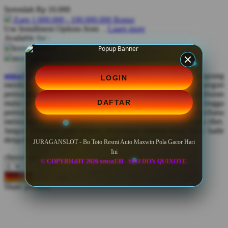
Serendah
Rp 10.000
Q
Earn
1.000.000
-
100.000.000
Bonus
Use Installment Options from
.
Laarn more
QV Baby
Available for :
home delivery
store pickup
R
sensa138
Setelah register sebagai anggota, kamu bisa langsung
LOGIN
Real Shades
menikmati tips navigasi praktis untuk beralih antar kategori
permainan dengan mudah. Platform ini menyediakan ragam hiburan
Red Castle
DAFTAR
mulai dari slot, bingo, roulette, taruhan olahraga, kasino live, hingga
permainan meja klasik. Manajemen akun yang sederhana
Ribbon Madness
memudahkanmu melakukan deposit dan penarikan cepat tanpa ribet.
Jangan lewatkan juga update permainan terbaru yang rutin hadir
S
dengan poin tinggi dan fitur menarik lainnya.
JURAGANSLOT - Bo Toto Resmi Auto Maxwin Pola Gacor Hari
Ini
Sebamed
choose qty
© COPYRIGHT 2026 sensa138 - SEO DON QUIXOTE.
Silver Cross
DAFTAR
LOGIN
Share product:
Simply Idea
Skip Hop
Spectra