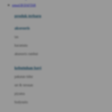
Awan
sensa138 DAFTAR
Azetabio
produk terbaru
B
aksesoris
Baabaasheepz
tas
Babiators
kacamata
Baby Dove
aksesoris rambut
Baby Jogger
Baby Rovega
kebutuhan bayi
Babybee
pakaian tidur
Banana Boat
set & terusan
Banz
piyama
Barbie
bodysuits
Beaba