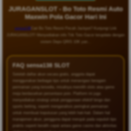
JURAGANSLOT - Bo Toto Resmi Auto
Maxwin Pola Gacor Hari Ini
sensa138
Cari Bo Toto Resmi Pecah Jackpot? Kunjungi Link
JURAGANSLOT! Menyediakan info Trik Toto Gacor terupdate dengan
sistem Depo QRIS 10K yan...
FAQ sensa138 SLOT
Setelah daftar akun secara gratis, anggota dapat
menggunakan berbagai tips untuk menavigasi beragam
permainan yang tersedia, misalnya memilih slots atau game
meja berdasarkan persentase poin. Platform ini juga
menyediakan strategi untuk penggunaan efektif bingo dan
sports betting, seperti menganalisis peringkat permainan
untuk membuat keputusan yang lebih hati-hati. Dalam hal
manajemen akun, pengguna dapat merujuk pada sepuluh tips
praktis seperti beralih cepat antara game casino dan aktivitas