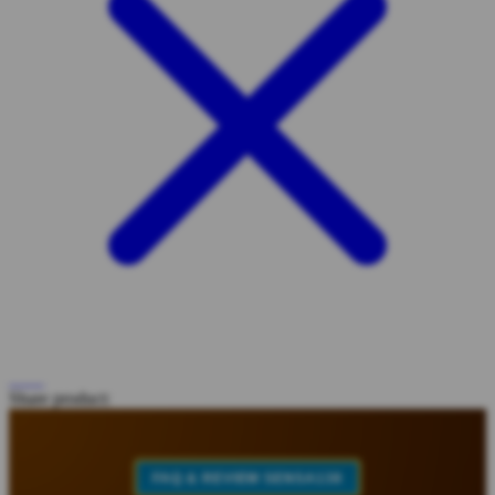
Share product:
FAQ & REVIEW SENSA138