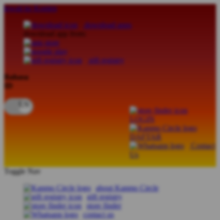
lewati ke Konten
download apps
download app from:
gift registry
Bahasa
ID
LOGIN
DAFTAR
Contact
Us
Toggle Nav
about Kanmo Circle
gift registry
store finder
contact us