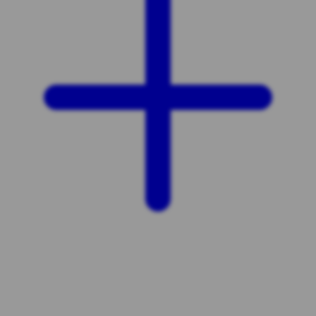
X
Xootz
Y
Yamatoya
Z
Zaxy
Zoggs
0-9
4Moms
59S