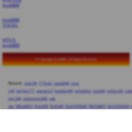
021-
receh888
123456789
DAFTAR
24 Hours
receh888
LINK
DAFTAR
receh888
receh888
TOGEL
SITUS
receh888
© Copyright receh888. All Rights Reserved.