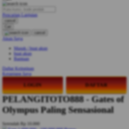
O
Pencarian Lanjutan
Oh Ma Grain
cancel
Okiedog
Cari
cancel
P
Akun Saya
Masuk / buat akun
Peachy
buat akun
Phil & Ted's
Bantuan
Philips Avent
Daftar Keinginan
Keranjang Saya
Pigeon
LOGIN
DAFTAR
Playgro
PELANGITOTO888 - Gates of
Poled Global
Olympus Paling Sensasional
Ponycycle
Puma
Serendah
Rp 10.000
Pureats