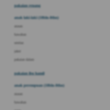
Buggygear
pakaian renang
Bumkins
anak laki-laki (18bln-8thn)
C
atasan
Cetaphil
bawahan
Chicco
setelan
Childlife
jaket
Clevamama
pakaian dalam
Cocolatte
Cottonseeds
pakaian ibu hamil
Cozy N Safe
anak perempuan (18bln-8thn)
Crane
atasan
Cybex
bawahan
D