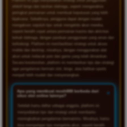
Platform ini juga menyediakan strategi untuk penggunaan
efektif bingo dan taruhan olahraga, seperti menganalisis
peringkat permainan untuk membuat keputusan yang lebih
bijaksana. Sebaliknya, pengguna dapat dengan mudah
mengakses sepuluh tips untuk mengelola akun mereka,
seperti beralih cepat antara permainan kasino dan aktivitas
terkait olahraga, dengan panduan penggunaan yang aman dan
terlindungi. Platform ini memfasilitasi strategi untuk akses
mobile dan desktop, misalnya, dengan menggunakan alat
akun untuk melacak poin dan game yang telah dimainkan.
Secara keseluruhan, platform ini memberikan tips dan strategi
agar pengalaman bermain slot, bingo, atau bahkan sports
menjadi lebih mudah dan menyenangkan.
Apa yang membuat receh888 berbeda dari
+
situs slot online lainnya?
Setelah kamu daftar sebagai anggota, platform ini
menyediakan tips dan strategi untuk membantu
meningkatkan pengalaman bermainmu. Misalnya, kamu
bisa mempelajari tips mengelola akun, seperti beralih