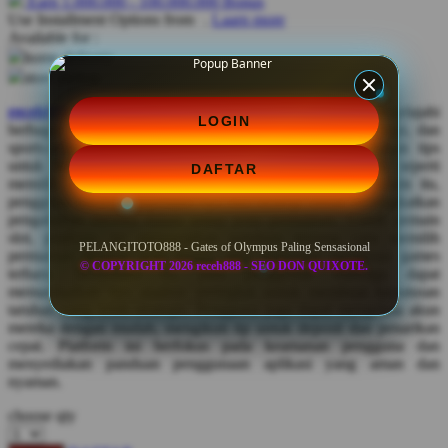
Earn
1.000.000
-
100.000.000
Bonus
Use Installment Options from
.
Laarn more
Q
Available for :
home delivery
QV Baby
store pickup
receh888
Setelah mendaftar, anggota baru dapat menjelajahi
R
LOGIN
berbagai macam permainan seperti slot, casino online, bingo, dan
sports-related gaming. Misalnya, platform ini menyediakan tips
Real Shades
untuk beralih antar kategori permainan dengan mudah, seperti
DAFTAR
memilih antara bagian "Judi Kasino" dan "Sports". Selain itu,
Red Castle
pengguna dapat mempelajari tips dan strategi untuk meningkatkan
pengalaman mereka dalam setiap jenis permainan. Untuk pemain
Ribbon Madness
slot, platform ini menawarkan panduan tentang cara memilih
PELANGITOTO888 - Gates of Olympus Paling Sensasional
permainan dengan poin tinggi, atau informasi mengenai games
S
© COPYRIGHT 2026 receh888 - SEO DON QUIXOTE.
terbaru. Sementara itu, para penggemar olahraga dapat
memanfaatkan tips analisis peringkat untuk membuat keputusan
Sebamed
taruhan yang lebih strategis. Pengguna juga dapat mengelola akun
mereka dengan mudah, mengikuti tip untuk deposit dan penarikan
Silver Cross
cepat. Platform ini berfokus pada keamanan pengguna dan
menyediakan panduan penggunaan aplikasi yang aman dan
Simply Idea
nyaman.
Skip Hop
choose qty
Spectra