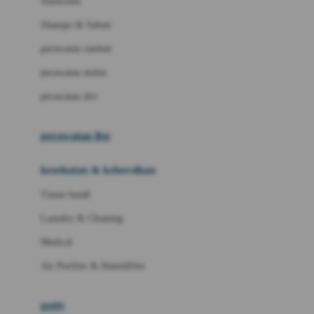
Sunscreen
London Taxi
Shampo & Sabun
Love To Dream
perawatan rambut
perawatan mulut
M
perawatan diri
Magformers
Mama's Choice
perawatan ibu
Mamas&Papas
kesehatan & kebersihan
Mamaway
Tissue basah
Maxi Cosi
Laundry & Cleaning
Megabloks
Medical
Micro
Air Purifier & Humidifier
MiDeer
Mimi & Lula
potty