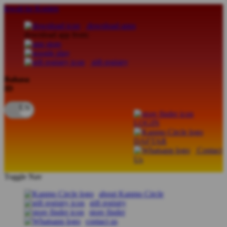
lewati ke Konten
download apps
download app from:
gift registry
Bahasa
ID
LOGIN
DAFTAR
Contact
Us
Toggle Nav
about Kanmo Circle
gift registry
store finder
contact us