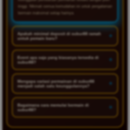
tinggi. Nikmati semua kemudahan ini untuk pengalaman
bermain maksimal setiap harinya.
Apakah minimal deposit di subur88 ramah
+
untuk pemain baru?
Setelah register sebagai anggota, kamu bisa langsung
jelajahi kategori game mulai dari slot, bingo, roulette,
Event apa saja yang biasanya tersedia di
+
subur88?
taruhan olahraga, kasino live, dan permainan meja
dengan mudah. Platform ini menyediakan tips navigasi
Setelah pendaftaran selesai, sebagai anggota kamu
praktis serta fitur manajemen akun yang
bisa memanfaatkan tips navigasi untuk menjelajahi
Mengapa variasi permainan di subur88
memudahkanmu beralih antar kategori tanpa ribet.
+
menjadi salah satu keunggulannya?
beragam permainan seperti slot dan meja. Misalnya,
Nikmati update permainan terbaru, sistem deposit dan
pilihlah permainan dengan poin tinggi atau ikuti strategi
penarikan cepat, serta kesempatan mengumpulkan poin
Setelah menyelesaikan register sebagai anggota, kamu
bingo dan taruhan olahraga dengan menganalisis
tinggi di setiap sesi bermain. Dengan panduan yang
langsung bisa menjelajahi beragam pilihan seru seperti
Bagaimana cara memulai bermain di
peringkat permainan. Platform ini juga menawarkan
+
informatif dan ramah, pengalaman bermainmu akan
subur88?
slot, bingo, roulette, taruhan olahraga, kasino live, dan
sepuluh tips praktis mengelola akunmu, seperti beralih
lebih seru dan terorganisir dari hari pertama.
permainan meja. Ada tips navigasi praktis yang
cepat antara kategori kasino dan aktivitas olahraga
Setelah daftar akun, anggota dapat memanfaatkan tips
membantumu beralih antar kategori dengan mudah.
dengan panduan penggunaan yang aman dan cepat.
strategis untuk bernavigasi melalui berbagai permainan,
Proses deposit dan penarikan cepat juga tersedia agar