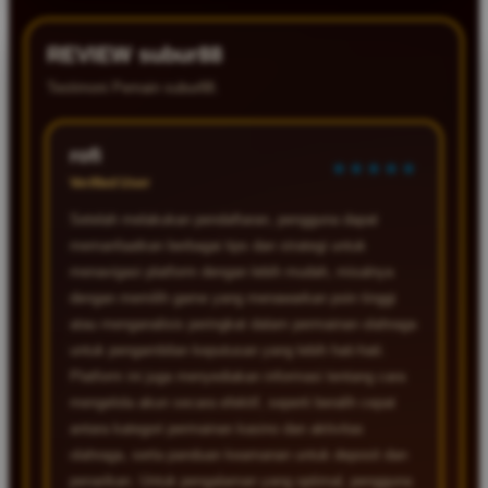
Selain itu, kamu bisa tetap update dengan memeriksa
misalnya dengan memilih kategori yang sesuai dengan
pengalaman bermain selalu lancar. Pastikan selalu cek
pembaruan terbaru dari berbagai macam game.
minat atau mencari berdasarkan peringkat teratas.
update untuk mendapatkan info pembaruan permainan
REVIEW subur88
Dapatkan juga tips untuk deposit dan penarikan yang
Platform ini menyediakan informasi mengenai cara
terbaru dan kesempatan raih poin tinggi. Manajemen
lebih efisien serta informasi tentang akses mobile dan
Testimoni Pemain subur88.
bermain berbagai permainan seperti slot, bingo, dan
akun yang simpel bikin semua aktivitas di platform ini
desktop – misalnya lewat aplikasi untuk melacak poin
game meja, serta menawarkan strategi khusus untuk
makin nyaman.
dan alur permainanmu. Semua fitur dirancang untuk
taruhan olahraga seperti menganalisis performa tim
memberikan pengalaman pengguna yang
dina
secara berkala. Selain itu, pengguna dapat mempelajari
menyenangkan dan mudah dipelajari!
tips praktis untuk mengelola akun, seperti memeriksa
Verified User
riwayat aktivitas, menyetel notifikasi, atau mengakses
panduan penggunaan dengan cepat dan mudah.
Platform ini juga mempermudah akses ke informasi
terbaru dan tips baru melalui pembaruan rutin, sehingga
para anggota dapat selalu memperoleh strategi dan
pengetahuan terkini untuk meningkatkan pengalaman
bermain mereka.