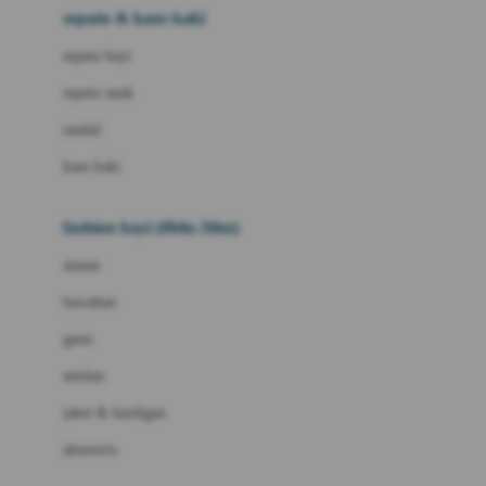
Beauty Barn
sepatu & kaus kaki
Bio Oil
sepatu bayi
Biolane
sepatu anak
Bite Fighters
sandal
Bizzi Growin
kaus kaki
Blackmores
fashion bayi (0bln-3thn)
Blooming Marvellous
atasan
Bonnels
bawahan
Bravado
gaun
Bruder
setelan
Brush Baby
jaket & kardigan
Buds Organics
aksesoris
Bugaboo