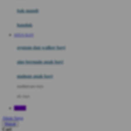
Mini Monkey
Moby
bak mandi
Momami
handuk
Mothercare
SITUS SLOT
Mustela
ayunan dan walker bayi
My Buddy Tag
My K
alas bermain anak bayi
N
mainan anak bayi
Naif
mothercare toys
Nike
elc toys
Nordic Natural
SLOT
Nuby
Akun Saya
Nuna
Masuk
Cari