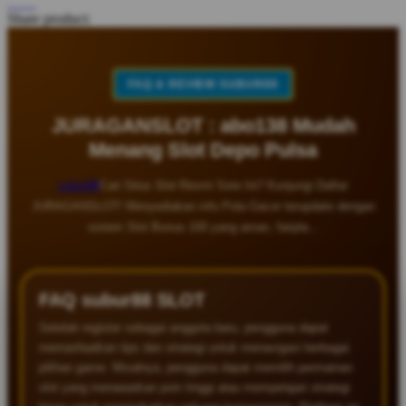
Share product:
FAQ & REVIEW SUBUR88
JURAGANSLOT : abo138 Mudah
Menang Slot Depo Pulsa
subur88
Cari Situs Slot Resmi Sore Ini? Kunjungi Daftar
JURAGANSLOT! Menyediakan info Pola Gacor terupdate dengan
sistem Slot Bonus 100 yang aman, fairpla...
FAQ subur88 SLOT
Setelah register sebagai anggota baru, pengguna dapat
memanfaatkan tips dan strategi untuk menavigasi berbagai
pilihan game. Misalnya, pengguna dapat memilih permainan
slot yang menawarkan poin tinggi atau mempelajari strategi