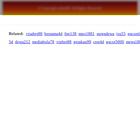
5d
dewa212
mediabola78
vipbet88
gerakan99
crot4d
gacor5000
mega18