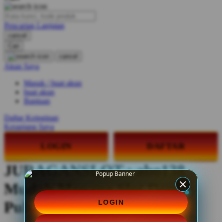
O
Pencarian Lanjutan
Oh Ma Grain
cancel
Okiedog
Cari
cancel
P
Akun Saya
Masuk / buat akun
Peachy
buat akun
Phil & Ted's
Bantuan
Philips Avent
Daftar Keinginan
Keranjang Saya
Pigeon
LOGIN
DAFTAR
Playgro
JURAGANSLOT : abo138
Poled Global
Mudah Menang Slot Depo
Ponycycle
Puma
LOGIN
Pulsa
Pureats