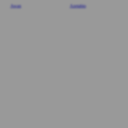
Awan
Azetabio