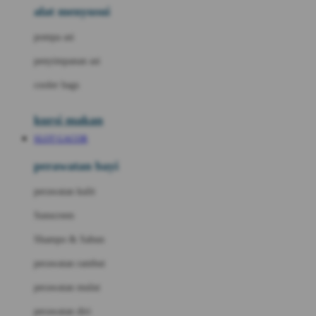
alat menyusui
pompa asi
penyimpanan asi
cooler bags
kursi makan
SLOT GACOR
perawatan bayi
perawatan kulit
Sunscreen
Shampo & Sabun
perawatan rambut
perawatan mulut
perawatan diri