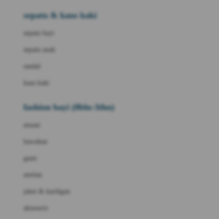
sepatu & kaus kaki
sepatu bayi
sepatu anak
sandal
kaus kaki
fashion bayi (0bln-3thn)
atasan
bawahan
gaun
setelan
jaket & kardigan
aksesoris