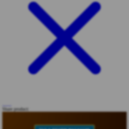
Share product: