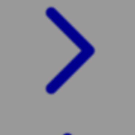
Twistshake
TY Toys
U
V
Veja
Vitaflow
Vtech
W
Waterland
Wellness