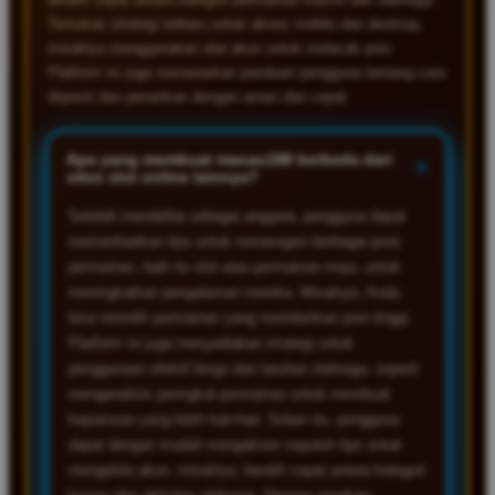
Temukan strategi terbaru untuk akses mobile dan desktop,
misalnya menggunakan alat akun untuk melacak poin.
Platform ini juga menawarkan panduan pengguna tentang cara
deposit dan penarikan dengan aman dan cepat.
Apa yang membuat macau188 berbeda dari
+
situs slot online lainnya?
Setelah mendaftar sebagai anggota, pengguna dapat
memanfaatkan tips untuk menavigasi berbagai jenis
permainan, baik itu slot atau permainan meja, untuk
meningkatkan pengalaman mereka. Misalnya, Anda
bisa memilih permainan yang memberikan poin tinggi.
Platform ini juga menyediakan strategi untuk
penggunaan efektif bingo dan taruhan olahraga, seperti
menganalisis peringkat permainan untuk membuat
keputusan yang lebih hati-hati. Selain itu, pengguna
dapat dengan mudah mengakses sepuluh tips untuk
mengelola akun, misalnya, beralih cepat antara kategori