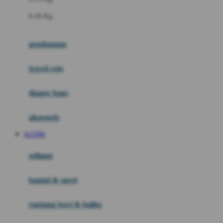
Felt So Sweet
0-36 Kg
Fisher Price
Flipper
gendongan
Friends Of Sally
travel cots
G
diaper bags
Gb
Geko
aksesoris
Graco
SLOT88
Gund
selimut
H
bantal & sprei
Habbie
Haenim
ranjang bayi & balita
Happy Horse