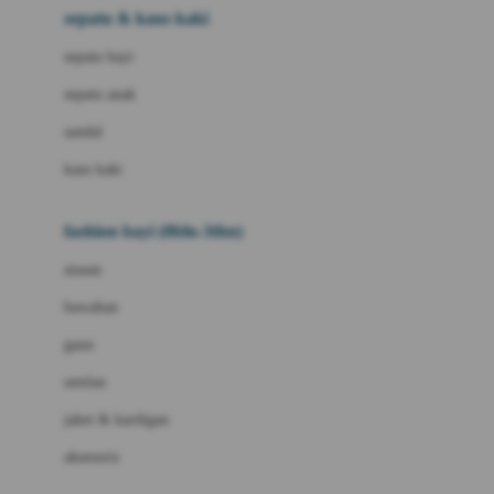
Beauty Barn
sepatu & kaus kaki
Bio Oil
sepatu bayi
Biolane
sepatu anak
Bite Fighters
sandal
Bizzi Growin
kaus kaki
Blackmores
fashion bayi (0bln-3thn)
Blooming Marvellous
atasan
Bonnels
bawahan
Bravado
gaun
Bruder
setelan
Brush Baby
jaket & kardigan
Buds Organics
aksesoris
Bugaboo