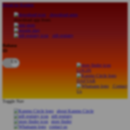
lewati ke Konten
download apps
download app from:
gift registry
Bahasa
ID
LOGIN
DAFTAR
Contact
Us
Toggle Nav
about Kanmo Circle
gift registry
store finder
contact us