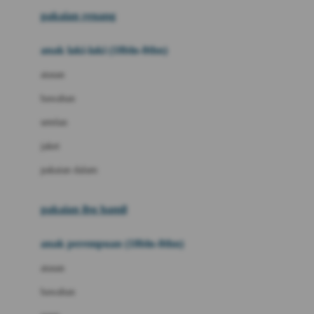
Buggygear
pakaian renang
Bumkins
anak laki-laki (18bln-8thn)
C
atasan
Cetaphil
bawahan
Chicco
setelan
Childlife
jaket
Clevamama
pakaian dalam
Cocolatte
Cottonseeds
pakaian ibu hamil
Cozy N Safe
anak perempuan (18bln-8thn)
Crane
atasan
Cybex
bawahan
D