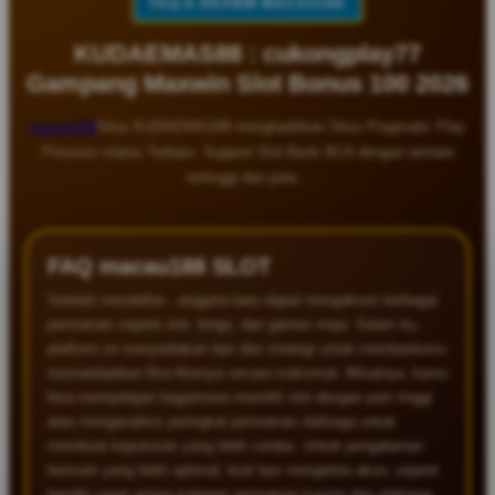
FAQ & REVIEW MACAU188
KUDAEMAS88 : cukongplay77
Gampang Maxwin Slot Bonus 100 2026
macau188
Situs KUDAEMAS88 menghadirkan Situs Pragmatic Play
Princess status Terbaru. Support Slot Bank BCA dengan winrate
tertinggi dan pola...
FAQ macau188 SLOT
Setelah mendaftar , anggota baru dapat mengakses berbagai
permainan seperti slot, bingo, dan games meja. Selain itu,
platform ini menyediakan tips dan strategi untuk membantumu
memanfaatkan fitur-fiturnya secara maksimal. Misalnya, kamu
bisa mempelajari bagaimana memilih slot dengan poin tinggi
atau menganalisis peringkat permainan olahraga untuk
membuat keputusan yang lebih cerdas. Untuk pengalaman
bermain yang lebih optimal, ikuti tips mengelola akun, seperti
beralih cepat antara kategori permainan kasino dan olahraga.