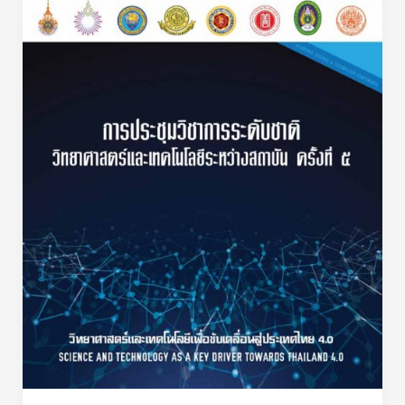
หาคํา
ศัพท์
ภาษา
มือ
บน
แพลท
ฟอร์ม
แอน
ดร
อยด์