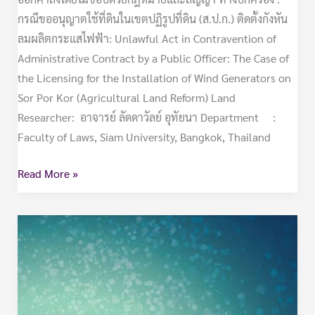
สั่ง
กรณีขออนุญาตใช้ที่ดินในเขตปฏิรูปที่ดิน (ส.ป.ก.) ติดตั้งกังหัน
โดย
ลมผลิตกระแสไฟฟ้า: Unlawful Act in Contravention of
ไม่
Administrative Contract by a Public Officer: The Case of
ชอบ
the Licensing for the Installation of Wind Generators on
ด้วย
Sor Por Kor (Agricultural Land Reform) Land
กฎหมาย
Researcher: อาจารย์ ลัดดาวัลย์ อุทัยนา Department :
และ
Faculty of Laws, Siam University, Bangkok, Thailand
สัญญา
ทาง
Read More »
ปกครอง
:
กรณี
วิทยาศาสตร์
ขอ
พื้น
อนุญาต
ฐาน-2558-
ใช้
การ
ที่ดิน
ศึกษา