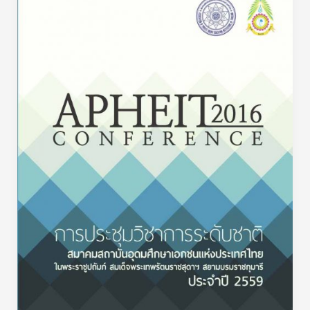
2016-
Applying
Correlation
Analysis
and
Tam
for
Determining
Relationship
Between
Two
Variables