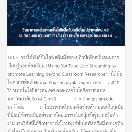
สนับสนุน
การ
เรียน
รู้
นอก
ห้องเรียน
Title: การใช้ฟังก์ชั่นไลฟ์สตีมมิ่งของยูทิวป์เพื่อสนับสนุนการ
เรียนรู้นอกห้องเรียน : Using YouTube Live Streaming to
promote Learning beyond Classroom Researcher: นิตินัย
ไพศาลพยัคฆ์ Nitinai Phaisanpayak Department : ภาค
วิชาเทคโนโลยีสารสนเทศ คณะเทคโนโลยีสารสนเทศ
มหาวิทยาลัยสยาม E-mail : nitinai@siam.edu
บทคัดย่อ : ในประเทศไทยเครือข่ายสังคมออนไลน์เป็น
ที่นิยมใช้งานเป็นอย่างมากโดยเฉพาะในกลุ่มวัยรุ่นและวัยทํา
งาน งานวิจัยนี้ได้ศึกษาการใช้งานฟังก์ชั่นไลฟ์สตรีมมิ่งของยูทิว
ป์เพื่อสนับสนุนการเรียนรู้นอกห้องเรียน มีวัตถุประสงค์ เพื่อ