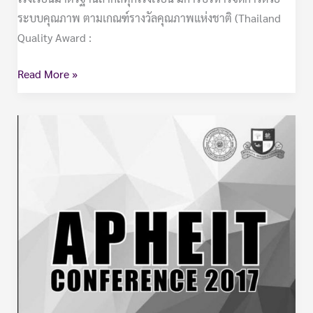
ระบบคุณภาพ ตามเกณฑ์รางวัลคุณภาพแห่งชาติ (Thailand
Quality Award :
Read More »
พยาบาล
ศาสตร์-2560-
ความ
รู้
ทัศนคติ
แนวคิด
และ
ปัจจัย
ที่
เกี่ยวข้อง