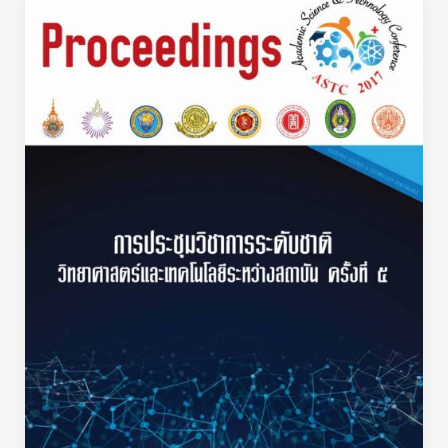
คอมพิวเตอร์-2560-
แอปพลิเคชัน
สื่อ
การ
เรียน
รู้
และ
ฝึก
ทักษะ
ภาษา
อังกฤษ
สําห
รับ
เด็ก
อายุ
3-