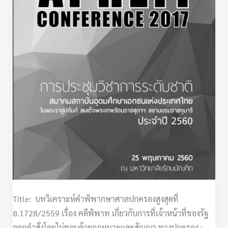
สูงสุด
ที่
อ.1728/2559
เรื่อง
คดี
พิพาท
เกี่ยว
กับ
การ
ที่
เจ้า
หน้าที่
ของ
รัฐ
Title: บทวิเคราะห์คำพิพากษาศาลปกครองสูงสุดที่
ออก
อ.1728/2559 เรื่อง คดีพิพาท เกี่ยวกับการที่เจ้าหน้าที่ของรัฐ
คำ
ออกคำสั่งโดยไม่ชอบด้วยกฎหมายและสัญญา ทางปกครอง :