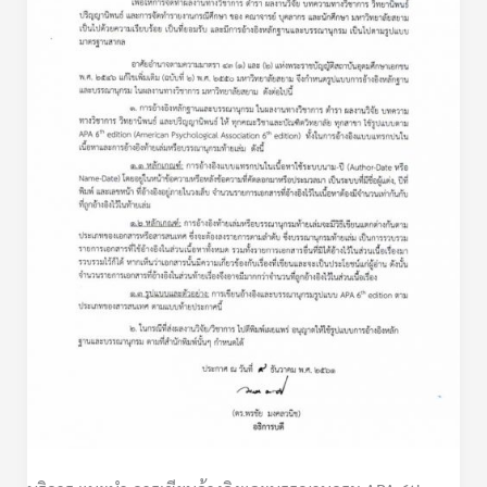
และ
บรรณานุกรม
APA
6th
edition