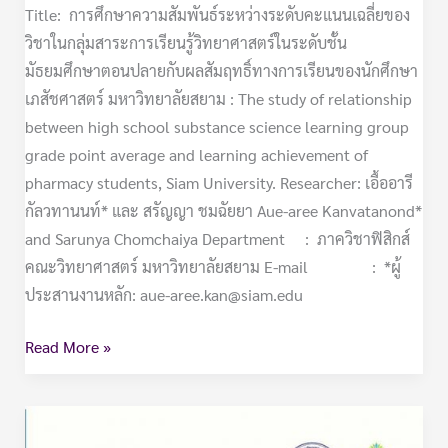
ระดับ
Title: การศึกษาความสัมพันธ์ระหว่างระดับคะแนนเฉลี่ยของ
ชั้น
วิชาในกลุ่มสาระการเรียนรู้วิทยาศาสตร์ในระดับชั้น
มัธยมศึกษา
มัธยมศึกษาตอนปลายกับผลสัมฤทธิ์ทางการเรียนของนักศึกษา
ตอน
เภสัชศาสตร์ มหาวิทยาลัยสยาม : The study of relationship
ปลาย
between high school substance science learning group
กับ
grade point average and learning achievement of
ผล
pharmacy students, Siam University. Researcher: เอื้ออารี
สัมฤทธิ์
กัลวทานนท์* และ สรัญญา ชมฉัยยา Aue-aree Kanvatanond*
ทางการ
and Sarunya Chomchaiya Department : ภาควิชาฟิสิกส์
เรียน
คณะวิทยาศาสตร์ มหาวิทยาลัยสยาม E-mail : *ผู้
ของ
ประสานงานหลัก: aue-aree.kan@siam.edu
นักศึกษา
เภสัชศาสตร์
Read More »
มหาวิทยาลัย
สยาม
Information
Technology-