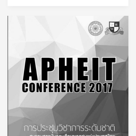
ศึกษา
ศาสตร์-2560-
ความ
สำเร็จ
ใน
การ
บริหาร
จัดการ
โรงเรียน
มาตรฐาน
สากล
ระดับ
ประถม
ศึกษา