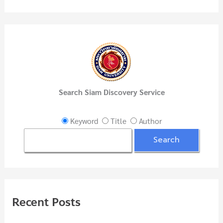
h
f
o
r
:
Search Siam Discovery Service
Keyword
Title
Author
Recent Posts