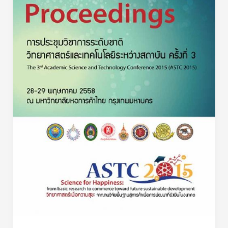
ใน
ความ
เขต
สัมพันธ์
ปฏิรูป
ระหว่าง
ที่ดิน
ระดับ
(ส.ป.ก.)
คะแนน
ติด
เฉลี่ย
ตั้ง
ของ
กังหัน
วิชา
ลม
ใน
ผลิต
กลุ่ม
กระแส
สาระ
ไฟฟ้า
การ
เรียน
รู้
วิทยาศาสตร์
ใน