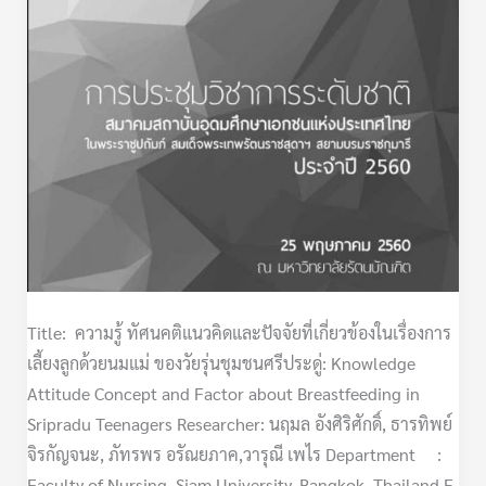
ใน
เรื่อง
การ
เลี้ยง
ลูก
ด้วย
นม
แม่
ของ
วัย
รุ่น
Title: ความรู้ ทัศนคติแนวคิดและปัจจัยที่เกี่ยวข้องในเรื่องการ
ชุมชน
เลี้ยงลูกด้วยนมแม่ ของวัยรุ่นชุมชนศรีประดู่: Knowledge
ศรี
Attitude Concept and Factor about Breastfeeding in
ประดู่
Sripradu Teenagers Researcher: นฤมล อังศิริศักดิ์, ธารทิพย์
จิรกัญจนะ, ภัทรพร อรัณยภาค,วารุณี เพไร Department :
Faculty of Nursing, Siam University, Bangkok, Thailand E-