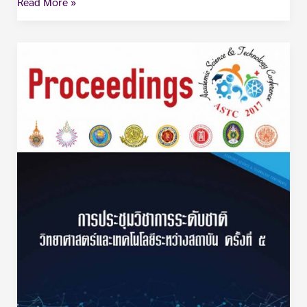
Read More »
เทคโนโลยี
สารสนเทศ-2560-
การ
ใช้
ฟัง
ก์ชั่น
ไลฟ์
สตีม
มิ่ง
ของ
ยู
ทิว
ป์
เพื่อ