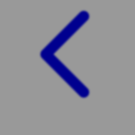
Squishmallows
Starbooks
Stick-O
Stokke
Sudocrem
Sumimo
Sunnylife
Sun-Staches
Swimava
T
Tommee Tippee
Trunki
Tutti Bambini