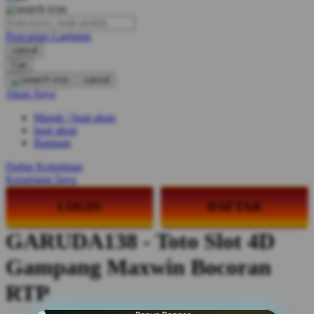
O
Pencarian Lanjutan
Oh Ma Grain
cancel
Okiedog
Cari
cancel
P
Akun Saya
Masuk / buat akun
Peachy
buat akun
Phil & Ted's
Bantuan
Philips Avent
Daftar Keinginan
Keranjang Saya
Pigeon
LOGIN
DAFTAR
Playgro
GARUDA138 - Toto Slot 4D
Poled Global
Gampang Maxwin Bocoran
Ponycycle
Puma
RTP
Pureats