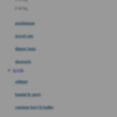
Felt So Sweet
0-36 Kg
Fisher Price
Flipper
gendongan
Friends Of Sally
travel cots
G
diaper bags
Gb
Geko
aksesoris
Graco
SLOT88
Gund
selimut
H
bantal & sprei
Habbie
Haenim
ranjang bayi & balita
Happy Horse