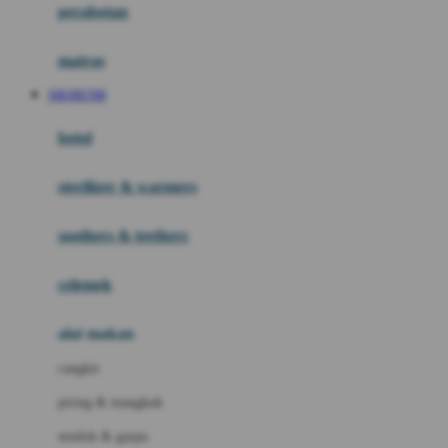
perabotan
Happy Tummy
Hauck
matras
Havaianas
SBOBET88
Hegen
botol
Hot Wheels
sterilizer & warmers
Hybrid
soothers & teethers
I
Inlacta DHA
celemek
Interlac
alat makan
Ivenet
cangkir
J
piring & mangkuk
Jack N Jill
sendok & garpu