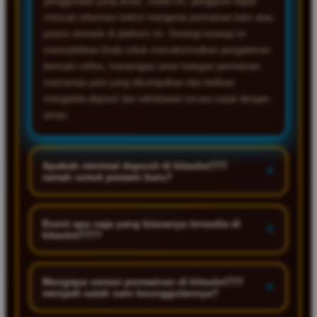
penggunaan yang aman. Selain itu, pengguna dapat
mencari informasi terkini mengenai permainan baru atau
promo menarik di platform ini. Strategi-strategi ini
memudahkan Anda untuk memaksimalkan pengalaman
bermain online, menavigasi antar kategori permainan,
memantau poin yang dikumpulkan dan bahkan
mengelola deposit dan withdrawal secara cepat dengan
aman.
Apakah minimal deposit di kitaslot777
+
ramah untuk pemain baru?
Setelah mendaftar, Anda dapat langsung menggunakan
platform ini. Misalnya, Anda bisa browsing berbagai
Event apa saja yang biasanya tersedia di
+
kitaslot777?
macam permainan seperti kasino, slot, bingo, atau
bahkan taruhan olahraga. Selain itu, ingatlah untuk
Platform ini menyediakan beragam pilihan permainan
selalu mengelola akun Anda secara bijak, termasuk
online seperti slot, bingo, permainan meja, dan taruhan
Mengapa variasi permainan di kitaslot777
melakukan penarikan dan deposit dengan cara yang
+
menjadi salah satu keunggulannya?
olahraga. Untuk melengkapi pengalaman bermain Anda,
aman. Anda juga bisa mengikuti sepuluh tips untuk
terdapat tips dan strategi yang dapat membantu dalam
meningkatkan pengalaman Anda di platform ini,