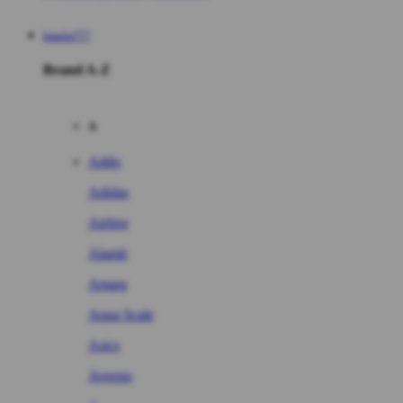
kitaslot777
Brand A-Z
A
Addo
Adidas
Airfree
Alamii
Amara
Aqua Scale
Asics
Aveeno