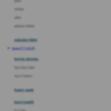
gaun
Dae Organics
setelan
Docare
jaket
Doona
pakaian dalam
Down To Earth
Drew
pakaian tidur
Dr. Brown's
kitaslot777 LOGIN
E
kereta dorong
ELC
bayi baru lahir
Ergobaby
usia 6 bulan+
Expert Care
koper anak
Ezyroller
kursi mobil
F
0-13 Kg