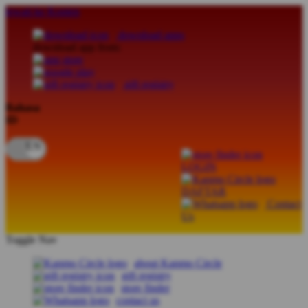
lewati ke Konten
download apps
download app from:
gift registry
Bahasa
ID
LOGIN
DAFTAR
Contact
Us
Toggle Nav
about Kanmo Circle
gift registry
store finder
contact us