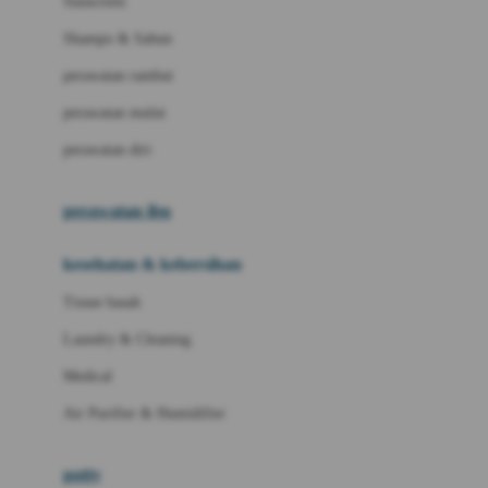
Sunscreen
London Taxi
Shampo & Sabun
Love To Dream
perawatan rambut
perawatan mulut
M
perawatan diri
Magformers
Mama's Choice
perawatan ibu
Mamas&Papas
kesehatan & kebersihan
Mamaway
Tissue basah
Maxi Cosi
Laundry & Cleaning
Megabloks
Medical
Micro
Air Purifier & Humidifier
MiDeer
Mimi & Lula
potty