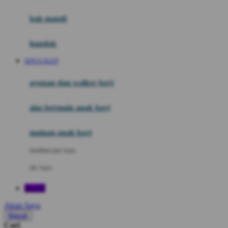
Mini Monkey
Moby
bak mandi
Momami
handuk
Mothercare
SITUS SLOT
Mustela
ayunan dan walker bayi
My Buddy Tag
My K
alas bermain anak bayi
N
mainan anak bayi
Naif
mothercare toys
Nike
elc toys
Nordic Natural
SLOT
Nuby
Akun Saya
Nuna
Masuk
Cari