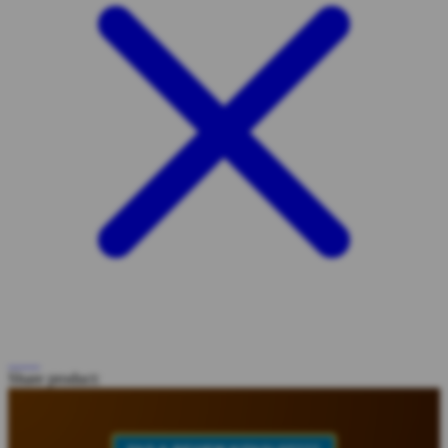
Share product: