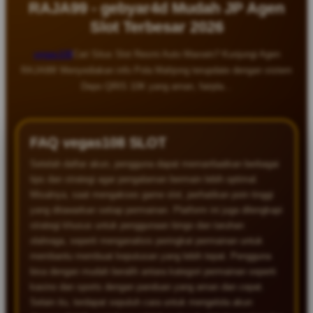
RAJA99 - gebyar4d Mudah JP Agen
Slot Terbesar 2026
vegas108
Cari Situs Slot Resmi Auto Maxwin? Kunjungi Agen
RAJA99! Menyediakan info Pola Mahjong terupdate dengan sistem
Depo QRIS 10K yang aman, fairpla...
FAQ vegas108 SLOT
Setelah daftar akun, pengguna dapat memanfaatkan berbagai
tips dan strategi agar pengalaman bermain lebih optimal.
Misalnya, saat mengakses game slot, perhatikan poin tinggi
yang ditawarkan setiap permainan. Platform ini juga dilengkapi
strategi khusus untuk penggunaan bingo dan taruhan
olahraga, seperti menganalisis peringkat permainan untuk
membantu membuat keputusan yang lebih tepat. Pengguna
bisa dengan mudah beralih antara kategori permainan seperti
kasino dan sports dengan panduan yang aman dan cepat.
Selain itu, terdapat sepuluh cara untuk mengelola akun