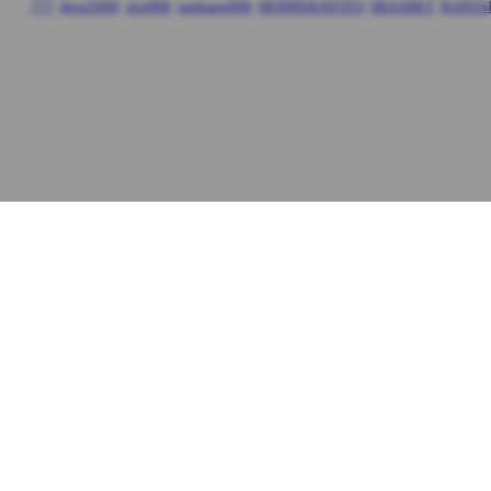
© Copyright vegas108. All Rights Reserved.
Related:
naga26
abangda88
mata303
gem188
kenangan4d
ingatbola88
toto
indospin188
slot97
yuki77
rajajudi88
gacor138
gospin123
jet88bet
slot
777
dewi5000
slot888
tambang888
MONPERATOTO
DESABET
RANTAI