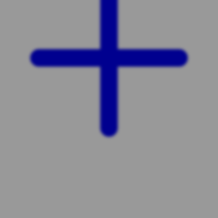
X
Xootz
Y
Yamatoya
Z
Zaxy
Zoggs
0-9
4Moms
59S