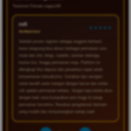
dalam hitungan menit. Jangan lewatkan update terbaru
ini, pengguna bisa memaksimalkan pengalaman
Testimoni Pemain vegas108.
menganalisis peringkat game untuk membuat
untuk selalu mengetahui poin tinggi dan kesempatan
mereka dalam menjelajahi platform dan menikmati
keputusan lebih bijaksana. Platform ini juga
menarik dari setiap permainan yang tersedia.
berbagai jenis permainan seperti slots, bingo, table
menyediakan tips untuk mengelola akun Anda secara
dina
games, dan sports-related gaming secara optimal.
efektif, misalnya dengan beralih cepat antara kategori
★★★★★
Verified User
Platform ini didesain untuk memberikan pengalaman
permainan kasino dan olahraga di aplikasi Anda. Selain
pengguna yang ramah dengan fokus pada kesenangan
itu, Anda bisa menavigasi dan menemukan permainan
Setelah daftar akun sebagai anggota baru, kamu dapat
dan kemudahan.
terbaru dengan mudah. Dengan tips penggunaan yang
menggunakan beberapa tips untuk menavigasi
tersedia, Anda dapat memaksimalkan pengalaman
berbagai macam permainan yang tersedia di platform
bermain dan mendapatkan petunjuk tentang cara
ini. Misalnya, untuk meningkatkan poin dan
memproses deposit dan penarikan lebih cepat.
mengoptimalkan bermain slots, pilihlah permainan
dengan tingkat kepuasan tinggi atau bonus yang
menarik. Selain itu, platform ini menyediakan strategi
untuk penggunaan bingo dan taruhan olahraga yang
efektif, seperti menganalisis peringkat permainan untuk
membuat keputusan yang lebih hati-hati. Pengguna
juga dapat dengan mudah mengelola akun mereka
dengan cara beralih cepat antar kategori permainan
kasino, sports, dan aktivitas lainnya, lengkap dengan