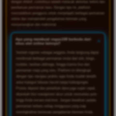
dengan efektif, contohnya adalah melacak aktivitas terkini dan
pembaruan permainan baru. Dengan tips ini, platform
memudahkan pengguna untuk menjelajahi berbagai permainan
online dan memperoleh pengalaman bermain yang
menyenangkan dan maksimal.
Apa yang membuat vegas108 berbeda dari
+
situs slot online lainnya?
Setelah register sebagai anggota, Anda langsung dapat
menikmati berbagai permainan mulai dari slot, bingo,
roulette, taruhan olahraga, hingga kasino live dan
permainan meja yang seru. Platform ini dilengkapi
dengan tips navigasi praktis agar Anda mudah beralih
antar kategori hiburan favorit tanpa kebingungan.
Proses deposit dan penarikan dana juga super cepat,
ditambah fitur manajemen akun untuk memantau poin
tinggi Anda secara real-time. Jangan lewatkan update
permainan terbaru setiap minggunya yang siap
meningkatkan keseruan pengalaman bermain Anda.