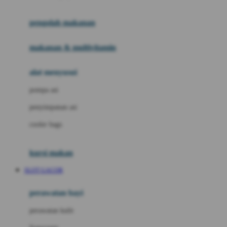
Joie
pengolah makanan
Joolz
Jujube
makanan & multivitamin
K
alat menyusui
Kiddycuts
pompa asi
Kumon
penyimpanan asi
L
cooler bags
Leapfrog
kursi makan
Leclerc
SLOT GACOR
Lee Vierra
Lillebaby
perawatan bayi
Little Bird Told Me
perawatan kulit
Little Miss Janis