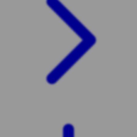
Twistshake
TY Toys
U
V
Veja
Vitaflow
Vtech
W
Waterland
Wellness