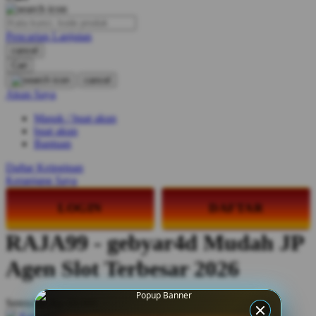
O
Pencarian Lanjutan
Oh Ma Grain
cancel
Okiedog
Cari
cancel
P
Akun Saya
Masuk / buat akun
Peachy
buat akun
Phil & Ted's
Bantuan
Philips Avent
Daftar Keinginan
Keranjang Saya
Pigeon
LOGIN
DAFTAR
Playgro
RAJA99 - gebyar4d Mudah JP
Poled Global
Agen Slot Terbesar 2026
Ponycycle
Puma
Serendah
Rp 10.000
Pureats