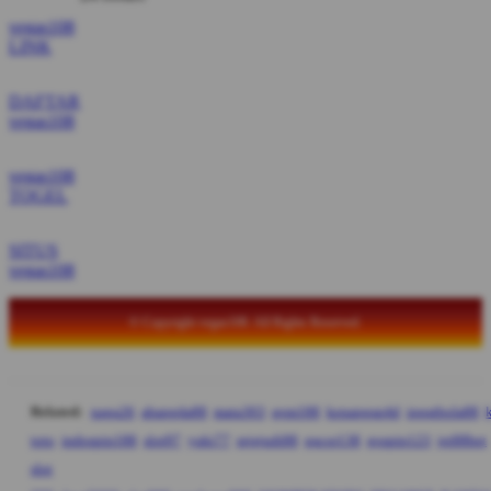
LOGIN
Tertib Niaga
Kementerian Perdagangan RI
bantuan
WhatsApp: +62 812 1021
LINK
dan faq
3625
vegas108
021-
vegas108
123456789
DAFTAR
24 Hours
vegas108
LINK
DAFTAR
vegas108
vegas108
TOGEL
SITUS
vegas108