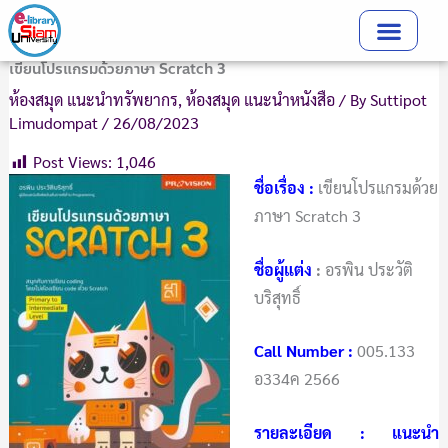
Skip
to
content
เขียนโปรแกรมด้วยภาษา Scratch 3
ห้องสมุด แนะนำทรัพยากร
,
ห้องสมุด แนะนำหนังสือ
/ By
Suttipot
Limudompat
/
26/08/2023
Post Views:
1,046
ชื่อเรื่อง
:
เขียนโปรแกรมด้วย
ภาษา Scratch 3
ชื่อผู้แต่ง
:
อรพิน ประวัติ
บริสุทธิ์
Call Number
:
005.133
อ334ค 2566
รายละเอียด : แนะนำ