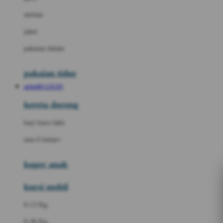
setelan
jaket
pakaian dalam
pakaian tidur
airbet88 LOGIN
kereta dorong
bayi baru lahir
usia 6 bulan+
koper anak
kursi mobil
0-13 Kg
0-36 Kg