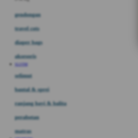
gendongan
travel cots
diaper bags
aksesoris
SLOT88
selimut
bantal & sprei
ranjang bayi & balita
perabotan
matras