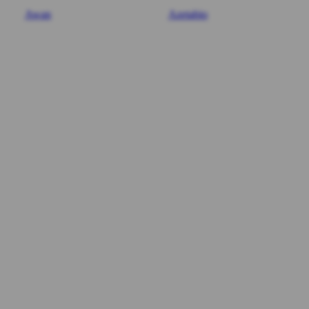
Awan
Azetabio