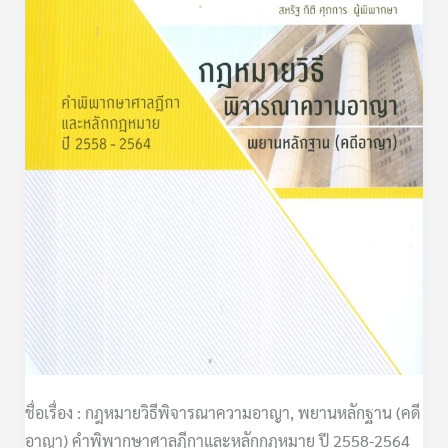
(คดี
อาญา)
คำ
พิพากษา
ศาล
ฎีกา
และ
หลัก
กฎหมาย
ปี
2558-
2564
ชื่อเรื่อง : กฎหมายวิธีพิจารณาความอาญา, พยานหลักฐาน (คดี
อาญา) คำพิพากษาศาลฎีกาและหลักกฎหมาย ปี 2558-2564