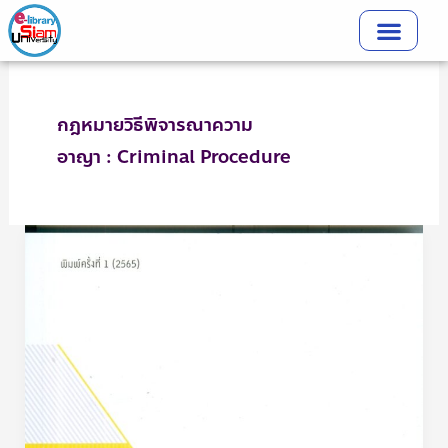
Skip
to
content
กฎหมายวิธีพิจารณาความ
อาญา : Criminal Procedure
กฎหมาย
วิธี
พิจารณา
ความ
อาญา,
พยาน
หลัก
ฐาน