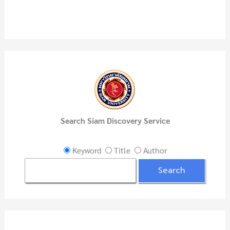
c
h
f
o
r
:
Search Siam Discovery Service
Keyword
Title
Author