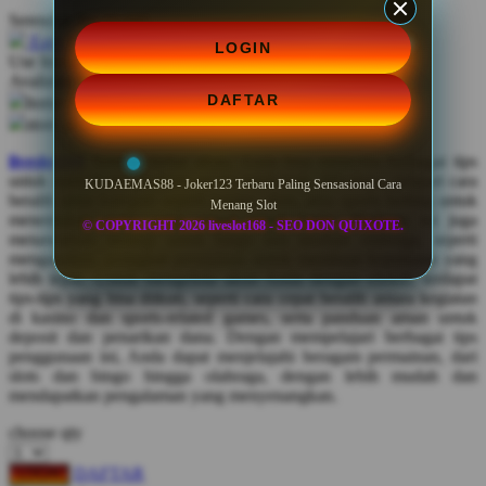
Serendah
Rp 10.000
Q
Earn
1.000.000
-
100.000.000
Bonus
LOGIN
Use Installment Options from
.
Laarn more
QV Baby
Available for :
DAFTAR
home delivery
store pickup
R
liveslot168
Setelah daftar akun, Anda bisa mencoba berbagai tips
Real Shades
untuk memahami platform secara lebih baik. Misalnya, pelajari cara
KUDAEMAS88 - Joker123 Terbaru Paling Sensasional Cara
beralih antar kategori seperti kasino, slots, atau sports betting untuk
Red Castle
Menang Slot
menemukan game yang sesuai minat Anda. Platform ini juga
© COPYRIGHT 2026 liveslot168 - SEO DON QUIXOTE.
menawarkan strategi untuk bingo dan taruhan olahraga, seperti
Ribbon Madness
menganalisis peringkat permainan untuk membuat keputusan yang
lebih tepat. Untuk mengelola akun Anda dengan efektif, terdapat
S
tips-tips yang bisa diikuti, seperti cara cepat beralih antara kegiatan
di kasino dan sports-related games, serta panduan aman untuk
Sebamed
deposit dan penarikan dana. Dengan mempelajari berbagai tips
penggunaan ini, Anda dapat menjelajahi beragam permainan, dari
Silver Cross
slots dan bingo hingga olahraga, dengan lebih mudah dan
mendapatkan pengalaman yang menyenangkan.
Simply Idea
choose qty
Skip Hop
DAFTAR
Spectra
LOGIN