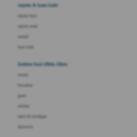
Beauty Barn
sepatu & kaus kaki
Bio Oil
sepatu bayi
Biolane
sepatu anak
Bite Fighters
sandal
Bizzi Growin
kaus kaki
Blackmores
fashion bayi (0bln-3thn)
Blooming Marvellous
atasan
Bonnels
bawahan
Bravado
gaun
Bruder
setelan
Brush Baby
jaket & kardigan
Buds Organics
aksesoris
Bugaboo