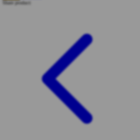
Share product:
Squishmallows
Starbooks
Stick-O
Stokke
Sudocrem
Sumimo
Sunnylife
Sun-Staches
Swimava
T
Tommee Tippee
Trunki
Tutti Bambini