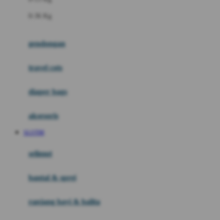
Felt So Sweet
0-36 Kg
Fisher Price
Flipper
gendongan
Friends Of Sally
travel cots
G
diaper bags
Gb
Geko
aksesoris
Graco
SLOT88
Gund
selimut
H
bantal & sprei
Habbie
Haenim
ranjang bayi & balita
Happy Horse