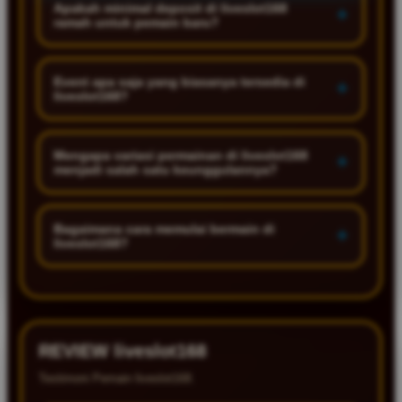
Apakah minimal deposit di liveslot168
+
ramah untuk pemain baru?
Setelah register sebagai anggota, kamu akan mendapat
akses penuh ke berbagai pilihan hiburan mulai dari slot,
Event apa saja yang biasanya tersedia di
+
liveslot168?
bingo, roulette, hingga taruhan olahraga dan kasino live.
Platform ini dirancang dengan tips navigasi praktis yang
Setelah kamu mendaftar — yang merupakan tahapan
memudahkan beralih antar kategori permainan meja
awal yang cukup sederhana — kamu bisa langsung
Mengapa variasi permainan di liveslot168
atau favorit lainnya secara cepat. Manajemen akun pun
+
menjadi salah satu keunggulannya?
menjelajahi berbagai macam games seperti slots digital
sangat simpel, didukung sistem deposit dan penarikan
atau kasino online, bingo, atau bahkan taruhan
cepat agar transaksi tak mengganggu momen seru.
Setelah register sebagai anggota, kamu langsung dapat
olahraga. Dan untuk membantu kamu mendapatkan
Jangan lupa cek update permainan terbaru secara
tips navigasi dan manajemen akun untuk eksplorasi
Bagaimana cara memulai bermain di
pengalaman terbaik, platform ini menyediakan tips dan
+
berkala untuk menemukan poin tinggi dan pengalaman
liveslot168?
lebih nyaman. Platform menghadirkan beragam pilihan
strategi yang mudah dipahami; misalnya, kamu bisa
bermain yang lebih fresh setiap hari.
mulai dari slot, bingo, roulette, taruhan olahraga, kasino
mempelajari cara menganalisis ranking permainan
Setelah daftar akun, pengguna dapat menelusuri
live, hingga permainan meja. Beralih antar kategori
olahraga untuk meningkatkan peluang kemenanganmu
berbagai permainan kasino, seperti slot, bingo, dan
sangat mudah, plus ada update game terbaru setiap
di taruhan. Selain itu, kamu juga bisa melihat tips
permainan meja, dengan menggunakan tips dan strategi
minggu untuk pengalaman yang selalu segar. Proses
tentang cara beralih cepat antara permainan kasino
untuk memaksimalkan pengalaman mereka. Misalnya,
deposit dan penarikan cepat memastikan transaksi
REVIEW liveslot168
dengan aktivitas olahraga secara efektif. Tentu saja,
pengguna bisa memilih permainan berdasarkan poin
lancar tanpa hambatan. Langsung mulai petualangan
platform ini menyediakan panduan lengkap untuk
Testimoni Pemain liveslot168.
yang ditawarkan atau mencoba strategi baru untuk
gaming-mu dan raih poin tinggi dari setiap permainan
mengelola akunmu, seperti tips deposit dan penarikan
meningkatkan peluang kemenangan dalam taruhan