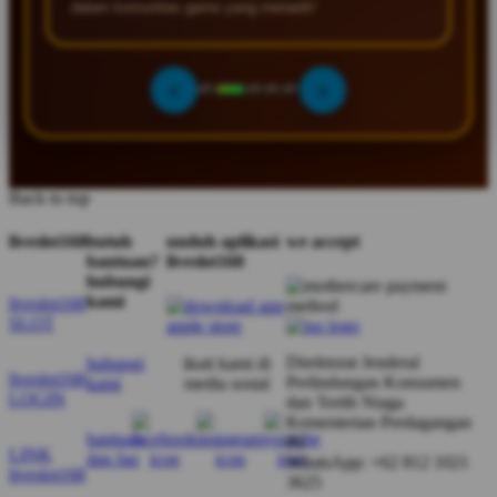
‹
›
Back to top
liveslot168
butuh
unduh aplikasi
we accept
bantuan?
liveslot168
hubungi
kami
liveslot168
SLOT
Direktorat Jenderal
hubungi
ikuti kami di
liveslot168
Perlindungan Konsumen
kami
media sosial
LOGIN
dan Tertib Niaga
Kementerian Perdagangan
bantuan
RI
LINK
dan faq
WhatsApp: +62 812 1021
liveslot168
3625
021-