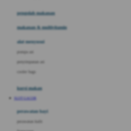
Joie
pengolah makanan
Joolz
Jujube
makanan & multivitamin
K
alat menyusui
Kiddycuts
pompa asi
Kumon
penyimpanan asi
L
cooler bags
Leapfrog
kursi makan
Leclerc
SLOT GACOR
Lee Vierra
Lillebaby
perawatan bayi
Little Bird Told Me
perawatan kulit
Little Miss Janis