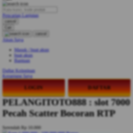
O
Pencarian Lanjutan
Oh Ma Grain
cancel
Okiedog
Cari
cancel
P
Akun Saya
Masuk / buat akun
Peachy
buat akun
Phil & Ted's
Bantuan
Philips Avent
Daftar Keinginan
Keranjang Saya
Pigeon
LOGIN
DAFTAR
Playgro
PELANGITOTO888 : slot 7000
Poled Global
Pecah Scatter Bocoran RTP
Ponycycle
Puma
Serendah
Rp 10.000
Pureats