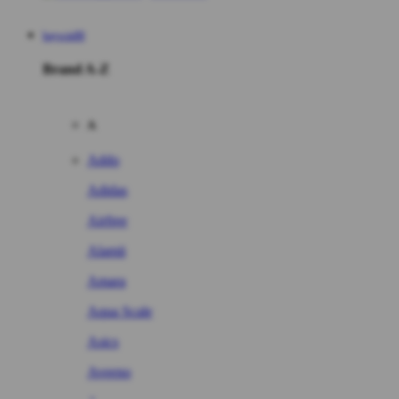
baywin88
Brand A-Z
A
Addo
Adidas
Airfree
Alamii
Amara
Aqua Scale
Asics
Aveeno