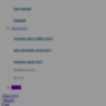
Mini Monkey
Moby
bak mandi
Momami
handuk
Mothercare
SITUS SLOT
Mustela
ayunan dan walker bayi
My Buddy Tag
My K
alas bermain anak bayi
N
mainan anak bayi
Naif
mothercare toys
Nike
elc toys
Nordic Natural
SLOT
Nuby
Akun Saya
Nuna
Masuk
Cari