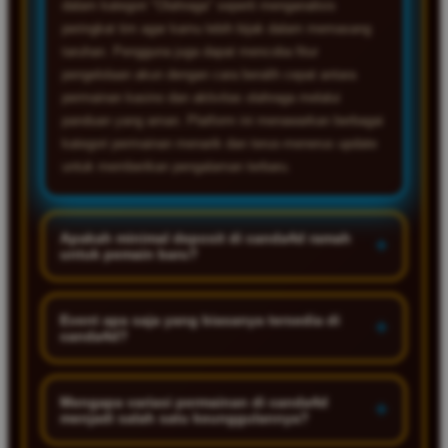
dalam kategori "Olahraga" seperti menganalisis
peringkat tim agar kamu lebih bijak dalam memasang
taruhan. Pengguna juga dapat mencoba fitur
pengelolaan akun dengan cara beralih cepat antara
permainan kasino dan aktivitas olahraga melalui
panduan yang aman. Platform ini menawarkan berbagai
kategori permainan menarik dan terus-menerus update
untuk memberikan pengalaman terbaru.
Apakah minimal deposit di canda4d ramah
+
untuk pemain baru?
Setelah mendaftar, anggota baru dapat mempelajari tips
untuk menjelajahi berbagai game available, misalnya
Event apa saja yang biasanya tersedia di
+
canda4d?
dengan memilih permainan yang memiliki poin tinggi
untuk meningkatkan peluang mereka. Platform ini
Setelah pendaftaran selesai, Anda bisa menggunakan
menyediakan strategi untuk penggunaan efektif bingo
berbagai tips untuk menavigasi permainan seperti slot
Mengapa variasi permainan di canda4d
dan taruhan olahraga, seperti menganalisis peringkat
+
menjadi salah satu keunggulannya?
dan meja, misalnya dengan memilih permainan yang
permainan untuk membuat keputusan yang lebih bijak.
menawarkan poin tinggi. Platform ini juga menyediakan