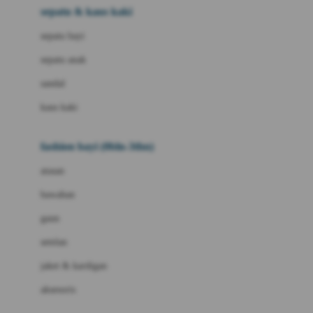
Beauty Barn
sepatu & kaus kaki
Bio Oil
sepatu bayi
Biolane
sepatu anak
Bite Fighters
sandal
Bizzi Growin
kaus kaki
Blackmores
fashion bayi (0bln-3thn)
Blooming Marvellous
atasan
Bonnels
bawahan
Bravado
gaun
Bruder
setelan
Brush Baby
jaket & kardigan
Buds Organics
aksesoris
Bugaboo