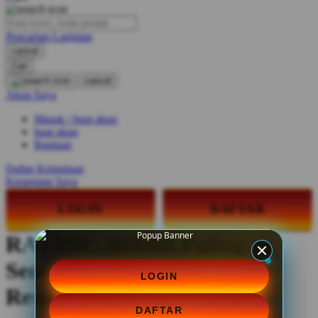
O
Pencarian Lanjutan
Oh Ma Grain
cancel
Okiedog
Cari
cancel
P
Akun Saya
Masuk / buat akun
Peachy
buat akun
Phil & Ted's
Bantuan
Philips Avent
Daftar Keinginan
Keranjang Saya
Pigeon
LOGIN
DAFTAR
Playgro
RAJA99 : 888slot Paling
Poled Global
Sensasional Situs Berlisensi
Ponycycle
LOGIN
Puma
Resmi
DAFTAR
Pureats