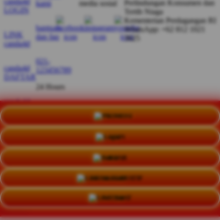
Back to top
canda4d
butuh
unduh aplikasi
we accept
bantuan?
canda4d
hubungi
kami
canda4d
SLOT
Direktorat Jenderal
hubungi
ikuti kami di
canda4d
Perlindungan Konsumen dan
kami
media sosial
LOGIN
Tertib Niaga
PROMO
Kementerian Perdagangan RI
bantuan
WhatsApp: +62 812 1021
LOGIN
LINK
dan faq
3625
canda4d
DAFTAR
021-
canda4d
123456789
LINK ALTERNATIF
DAFTAR
24 Hours
LIVE CHAT
canda4d
LINK