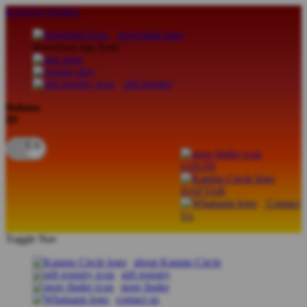
lewati ke Konten
download apps
download app from:
gift registry
Bahasa
ID
LOGIN
DAFTAR
Contact
Us
Toggle Nav
about Kanmo Circle
gift registry
store finder
contact us