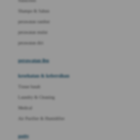
Sunscreen
London Taxi
Shampo & Sabun
Love To Dream
perawatan rambut
perawatan mulut
M
perawatan diri
Magformers
Mama's Choice
perawatan ibu
Mamas&Papas
kesehatan & kebersihan
Mamaway
Tissue basah
Maxi Cosi
Laundry & Cleaning
Megabloks
Medical
Micro
Air Purifier & Humidifier
MiDeer
Mimi & Lula
potty