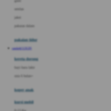
gaun
Dae Organics
setelan
Docare
jaket
Doona
pakaian dalam
Down To Earth
Drew
pakaian tidur
Dr. Brown's
canda4d LOGIN
E
kereta dorong
ELC
bayi baru lahir
Ergobaby
usia 6 bulan+
Expert Care
koper anak
Ezyroller
kursi mobil
F
0-13 Kg