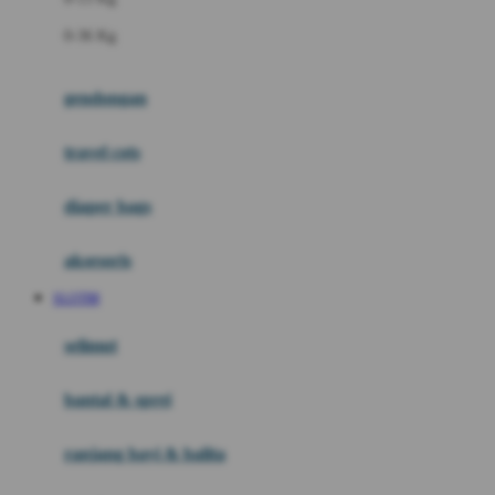
Felt So Sweet
0-36 Kg
Fisher Price
Flipper
gendongan
Friends Of Sally
travel cots
G
diaper bags
Gb
Geko
aksesoris
Graco
SLOT88
Gund
selimut
H
bantal & sprei
Habbie
Haenim
ranjang bayi & balita
Happy Horse