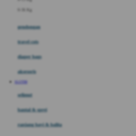
Felt So Sweet
0-36 Kg
Fisher Price
Flipper
gendongan
Friends Of Sally
travel cots
G
diaper bags
Gb
Geko
aksesoris
Graco
SLOT88
Gund
selimut
H
bantal & sprei
Habbie
Haenim
ranjang bayi & balita
Happy Horse