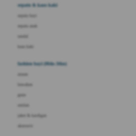
Beauty Barn
sepatu & kaus kaki
Bio Oil
sepatu bayi
Biolane
sepatu anak
Bite Fighters
sandal
Bizzi Growin
kaus kaki
Blackmores
fashion bayi (0bln-3thn)
Blooming Marvellous
atasan
Bonnels
bawahan
Bravado
gaun
Bruder
setelan
Brush Baby
jaket & kardigan
Buds Organics
aksesoris
Bugaboo