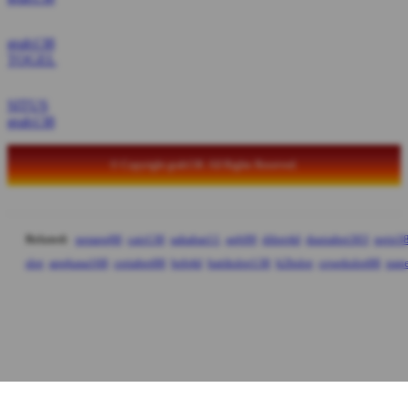
LINK
DAFTAR
grab138
grab138
TOGEL
SITUS
grab138
© Copyright grab138. All Rights Reserved.
Related:
perang88
cair138
sahabat11
agb99
dibet4d
duniabet303
petir3
slot
angkasa168
ceriabet88
beb4d
batikslot138
h2hslot
cewekslot88
pan