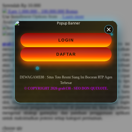
Serendah
Rp 10.000
Q
Earn
1.000.000
-
100.000.000
Bonus
Use Installment Options from
.
Laarn more
QV Baby
Available for :
home delivery
store pickup
R
LOGIN
grab138
Setelah kamu mendaftar sebagai member, platform ini
Real Shades
menawarkan berbagai tips dan strategi untuk meningkatkan
DAFTAR
pengalaman bermainmu. Contohnya, kamu dapat belajar cara
Red Castle
memilih permainan slot tertentu berdasarkan poin yang ditawarkan
atau melihat peringkat pertandingan olahraga untuk membuat
Ribbon Madness
keputusan taruhan yang lebih tepat. Untuk memanfaatkan fitur-fitur
platform secara maksimal, kamu bisa mempelajari cara beralih cepat
DEWAGAME88 : Situs Toto Resmi Siang Ini Bocoran RTP Agen
S
antara kategori permainan kasino dan aktivitas olahraga, serta tips
Terbesar
manajemen akun seperti deposit dan penarikan yang cepat dan
© COPYRIGHT 2026 grab138 - SEO DON QUIXOTE.
Sebamed
aman. Platform ini juga menyediakan tips bagi para anggota baru
untuk memahami cara menjelajahi beragam permainan online seperti
Silver Cross
slot, bingo, dan game meja dengan panduan praktis. Jika ingin
meningkatkan pengalaman bermain di platform ini, ikuti tips terbaru
Simply Idea
mengenai strategi gameplay dan panduan penggunaan aplikasi
untuk maksimalkan potensi setiap kategori permainan.
Skip Hop
choose qty
Spectra