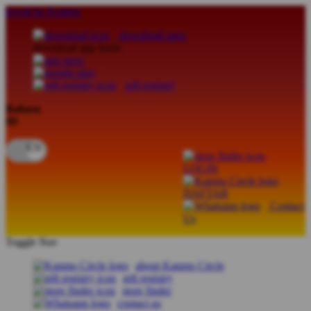
lewati ke Konten
download apps
download app from:
gift registry
Bahasa
ID
LOGIN
DAFTAR
Contact
Us
Toggle Nav
about Kanmo Circle
gift registry
store finder
contact us