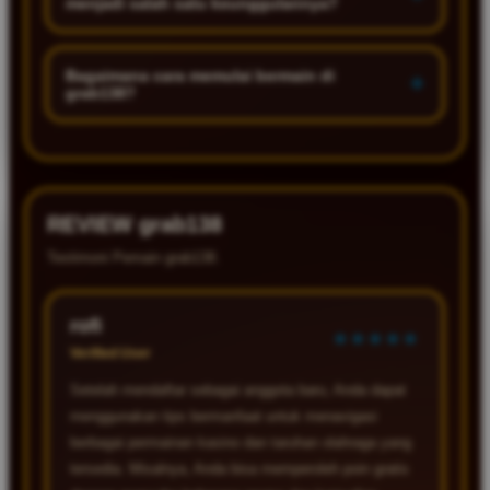
menjadi salah satu keunggulannya?
meningkatkan pengalaman bermainmu. Misalnya, kamu
keputusan yang lebih baik. Pengguna juga bisa dengan
bisa memilih permainan casino yang memiliki poin
mudah mengakses sepuluh tips untuk mengelola akun,
Setelah Anda daftar, terdapat tips yang dapat
tinggi atau mencari permainan bingo dengan peringkat
seperti beralih cepat antara kategori permainan kasino
membantu Anda dalam menavigasi berbagai jenis
Bagaimana cara memulai bermain di
teratas. Bagi penggemar olahraga, tersedia panduan
+
dan aktivitas olahraga, dengan panduan penggunaan
grab138?
permainan, misalnya memilih kasino online atau
tentang cara menganalisis pertandingan dan membuat
yang aman dan cepat. Platform ini menawarkan
mencoba permainan bingo gratis. Selain itu, platform ini
taruhan yang lebih strategis. Selain itu, kamu bisa
setelah kamu daftar, kamu bisa menggunakan tips
beberapa fitur praktis, misalnya kemudahan dalam
menyediakan strategi untuk permainan olahraga, seperti
mempelajari sepuluh cara untuk mengelola akunmu
untuk menavigasi slot dan permainan meja agar
memeriksa pembaruan permainan terbaru atau
menganalisis peringkat tim terbaru guna memprediksi
secara efektif, seperti cepat beralih antara kategori
pengalaman bermain semakin baik, misalnya dengan
menerapkan tips untuk proses deposit dan penarikan
hasil pertandingan. Untuk memaksimalkan pengalaman
permainan kasino dan olahraga atau memanfaatkan
memilih permainan yang punya poin tinggi. Platform ini
yang lebih efisien.
Anda, tersedia juga sepuluh cara praktis untuk
REVIEW grab138
fitur untuk pelacakan aktivitas harianmu. Platform ini
juga menyediakan strategi untuk penggunaan bingo dan
mengelola akun, contohnya dengan beralih cepat antara
juga menyediakan tips untuk deposit dan penarikan
Testimoni Pemain grab138.
taruhan olahraga yang efektif, seperti menganalisis
kategori permainan olahraga dan casino. Platform ini
yang cepat, serta update tentang permainan terbaru
peringkat permainan supaya kamu bisa memutuskan
juga menawarkan tips untuk deposit dan penarikan
agar kamu selalu dapat mencoba pengalaman baru.
lebih hati-hati dalam bermain. Selain itu, platform ini
yang lebih cepat, serta strategi penggunaan mobile atau
dina
Dengan fitur-fitur user-friendly dan panduan-panduan
mudah digunakan; pengguna bisa berganti cepat antara
★★★★★
desktop app. Kemudahan dalam navigasi dan
Verified User
praktis ini, platform memudahkanmu untuk menjelajahi
casino games dan aktivitas terkait olahraga. Sebagai
penggunaan platform ini diutamakan agar Anda dapat
berbagai macam permainan, mulai dari slot hingga
anggota, kamu bisa mendapatkan tips untuk mengelola
Setelah kamu daftar sebagai anggota, kamu bisa
menikmati beragam permainan seperti slot dan bing
game kartu secara aman dan menyenangkan.
akun dengan baik, seperti cara memastikan keamanan
manfaatkan berbagai tips dan strategi untuk
dengan nyaman dan menyenangkan.
bermain dan melakukan deposit serta pengambilan
menjelajahi beragam macam permainan yang tersedia,
dana (withdrawal) dengan cepat. Pengguna juga
seperti judi kartu, bingo, atau bahkan taruhan olahraga.
diajarkan tentang berbagai strategi penggunaan