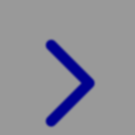
Twistshake
TY Toys
U
V
Veja
Vitaflow
Vtech
W
Waterland
Wellness