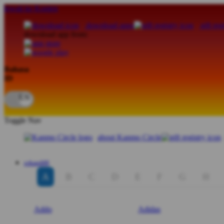
lewati ke Konten
download apps
gift reg
download app from:
Bahasa
ID
Toggle Nav
about Kanmo Circle
srikandi88
A
B
C
D
E
F
G
H
Addo
Adidas