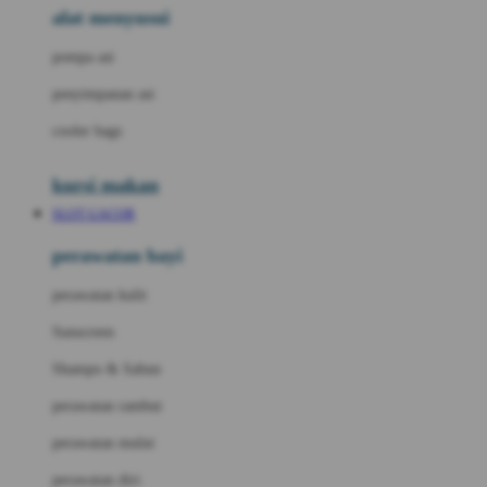
alat menyusui
pompa asi
penyimpanan asi
cooler bags
kursi makan
SLOT GACOR
perawatan bayi
perawatan kulit
Sunscreen
Shampo & Sabun
perawatan rambut
perawatan mulut
perawatan diri