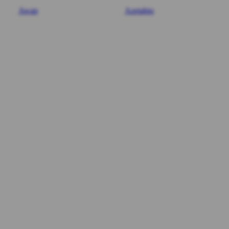
Awan
Azetabio