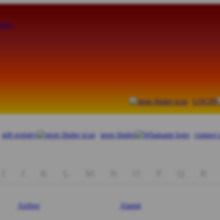
istry
LOGIN
gift registry
store finder
contact 
I
J
K
L
M
N
O
P
Q
R
Airfree
Alamii