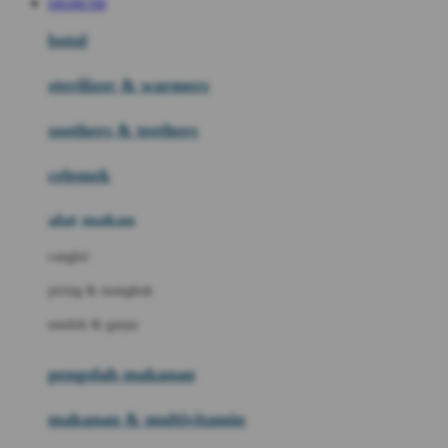
SBOBET88
botol
sterilizer & warmers
soothers & teethers
celemek
alat makan
cangkir
piring & mangkuk
sendok & garpu
pengolah makanan
makanan & multivitamin