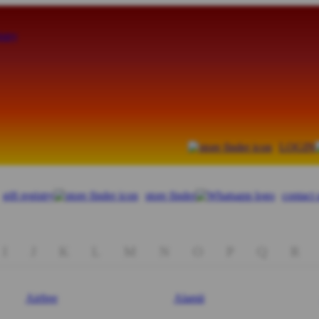
istry
LOGIN
gift registry
store finder
contact 
I
J
K
L
M
N
O
P
Q
R
Airfree
Alamii