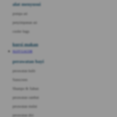
alat menyusui
pompa asi
penyimpanan asi
cooler bags
kursi makan
SLOT GACOR
perawatan bayi
perawatan kulit
Sunscreen
Shampo & Sabun
perawatan rambut
perawatan mulut
perawatan diri