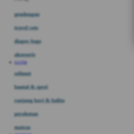
gendongan
travel cots
diaper bags
aksesoris
SLOT88
selimut
bantal & sprei
ranjang bayi & balita
perabotan
matras