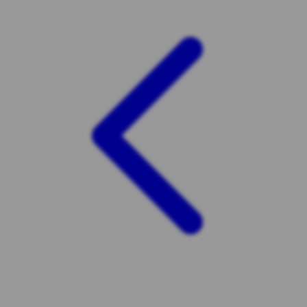
Squishmallows
Starbooks
Stick-O
Stokke
Sudocrem
Sumimo
Sunnylife
Sun-Staches
Swimava
T
Tommee Tippee
Trunki
Tutti Bambini