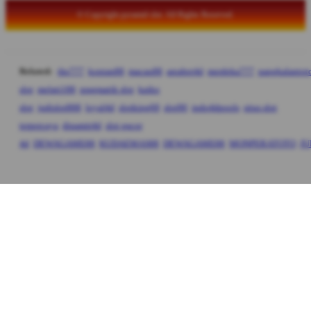
© Copyright pyramid slot. All Rights Reserved.
Related:
the777
kontan88
macau88
areabet4d
merdeka777
pangkalantot
slot
melati188
pragmatik slot
kaiko
slot
judislot888
loyal4d
slotking69
slot90
indo4dpools
situs slot
terpercaya
dinamit4d
slot gacor
4d
DEWAGAME88
KUDAEMAS88
DEWAGAME88
MONPERATOTO
J