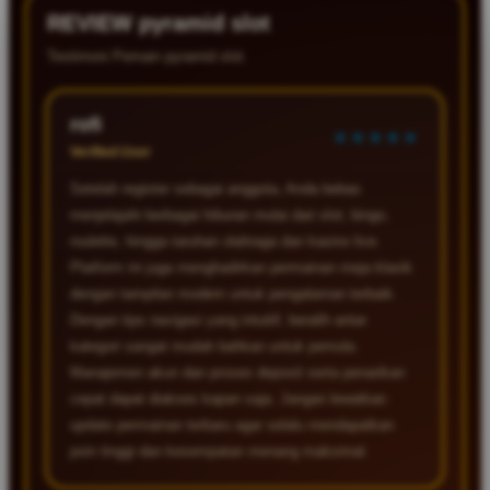
juga menawarkan panduan tentang cara melacak
berpoin tinggi. Platform ini menawarkan strategi untuk
cepat juga bisa dilakukan dalam satu dashboard praktis
REVIEW pyramid slot
pembaruan game atau memanfaatkan tips agar proses
penggunaan efektif bingo dan taruhan olahraga seperti
tanpa ribet. Jangan lupa kumpulkan poin tinggi dari
deposit dan penarikan kamu lebih cepat. Dengan tips-
Testimoni Pemain pyramid slot.
menganalisis peringkat permainan untuk membuat
setiap aktivitas bermain untuk makin menambah
tips praktis seperti ini, menjelajahi permainan seperti
keputusan yang lebih hati-hati. Selain itu, pengguna
keseruan pengalaman di platform ini.
slot dan bingo menjadi lebih mudah dan
bisa dengan mudah mengakses sepuluh tips untuk
dina
menyenangkan!
mengelola akun mereka, termasuk beralih cepat antara
★★★★★
Verified User
kategori olahraga dan permainan meja. Pengguna juga
dapat memeriksa pembaruan terbaru untuk permainan
Setelah daftar sebagai anggota, kamu langsung dapat
atau menggunakan tips untuk melakukan deposit dan
menjelajahi berbagai pilihan hiburan mulai dari slot,
penarikan yang lebih cepat dan aman. Dengan panduan
bingo, roulette, taruhan olahraga, kasino live, hingga
ini, platform dapat membantu semua orang menikmati
permainan meja. Dengan tips navigasi yang
pengalaman bermain slot, bingo dan berbagai jenis
sederhana, beralih antar kategori sangat mudah
permainan lainnya dengan lebih mudah dan
dilakukan hanya dalam beberapa klik. Fitur deposit dan
menyenangkan .
penarikan cepat juga tersedia untuk memudahkan
manajemen akun dan transaksi harianmu. Jangan
lewatkan update permainan terbaru yang rutin
dihadirkan, karena setiap sesi membuka peluang
meraih poin tinggi dan pengalaman seru lainnya.