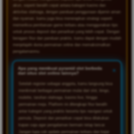
akun, seperti beralih cepat antara kategori kasino dan
aktivitas olahraga, dengan panduan penggunaan dijamin aman
dan nyaman. kamu juga bisa menerapkan strategi seperti
memeriksa pembaruan game terbaru atau menggunakan tips
untuk proses deposit dan penarikan yang lebih cepat. Dengan
beragam fitur dan panduan praktis, kamu dapat dengan mudah
menjelajahi dunia permainan online dan memaksimalkan
pengalamanmu.
Apa yang membuat pyramid slot berbeda
+
dari situs slot online lainnya?
Setelah register sebagai anggota, kamu langsung bisa
menikmati berbagai permainan mulai dari slot, bingo,
roulette, taruhan olahraga, kasino live, hingga
permainan meja. Platform ini dilengkapi fitur beralih
antar kategori yang praktis beserta tips navigasi untuk
pemula. Deposit dan penarikan cepat bisa dilakukan
kapan saja agar pengalaman bermain tetap lancar.
Jangan lupa cek update permainan terbaru dan kejar