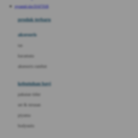
Awan
pyramid slot DAFTAR
Azetabio
produk terbaru
B
aksesoris
Baabaasheepz
tas
Babiators
kacamata
Baby Dove
aksesoris rambut
Baby Jogger
Baby Rovega
kebutuhan bayi
Babybee
pakaian tidur
Banana Boat
set & terusan
Banz
piyama
Barbie
bodysuits
Beaba