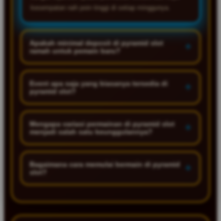
kesempatan raih poin tinggi di setiap minggunya.
Apakah minimal deposit di pyramid slot
+
ramah untuk pemain baru?
Setelah register sebagai anggota, kamu bisa langsung
menikmati berbagai permainan seru mulai dari slot,
Event apa saja yang biasanya tersedia di
+
pyramid slot?
bingo, roulette, taruhan olahraga, kasino live, hingga
permainan meja. Platform ini menyediakan tips navigasi
Setelah kamu daftar, platform ini menyediakan tips
praktis agar kamu mudah beralih antar kategori tanpa
untuk menavigasi berbagai macam permainan,
Mengapa variasi permainan di pyramid slot
bingung. Manajemen akun dan proses deposit serta
+
menjadi salah satu keunggulannya?
misalnya, mencari game slot atau perjudian yang
penarikan cepat juga bisa dilakukan dalam beberapa
menawarkan poin tinggi. Selain itu, kamu bisa mengkaji
klik saja. Jangan lupa cek update permainan terbaru
Setelah register sebagai anggota, kamu bisa langsung
strategi khusus untuk bingo dan taruhan olahraga,
secara rutin supaya tidak ketinggalan kesempatan
menikmati beragam hiburan dari slot, bingo, roulette,
Bagaimana cara memulai bermain di pyramid
seperti menganalisis peringkat pertandingan untuk
+
meraih poin tinggi dan bonus menarik.
slot?
hingga taruhan olahraga, kasino live, dan permainan
membuat keputusan yang lebih tepat. Untuk
meja favorit. Gunakan tips navigasi sederhana untuk
pengalaman yang optimal, jelajahi sepuluh tips
Setelah mendaftar, anggota dapat menggunakan tips
beralih antar kategori dengan cepat dan temukan
manajemen akun yang tersedia, contohnya, beralih
untuk menavigasi berbagai macam permainan,
pembaruan permainan terbaru setiap harinya.
cepat antara kategori kasino dan olahraga. Platform ini
misalnya memilih kasino online atau digital slots
Manajemen akun dan proses deposit serta penarikan