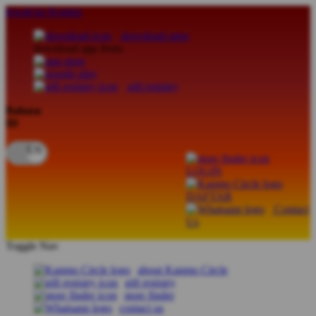
lewati ke Konten
download apps
download app from:
gift registry
Bahasa
ID
LOGIN
DAFTAR
Contact
Us
Toggle Nav
about Kanmo Circle
gift registry
store finder
contact us