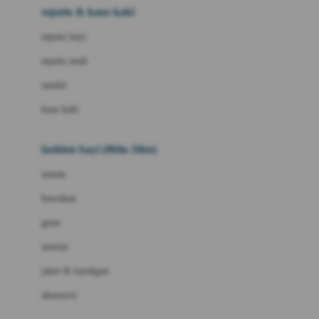
Beauty Barn
sepatu & kaus kaki
Bio Oil
sepatu bayi
Biolane
sepatu anak
Bite Fighters
sandal
Bizzi Growin
kaus kaki
Blackmores
fashion bayi (0bln-3thn)
Blooming Marvellous
atasan
Bonnels
bawahan
Bravado
gaun
Bruder
setelan
Brush Baby
jaket & kardigan
Buds Organics
aksesoris
Bugaboo