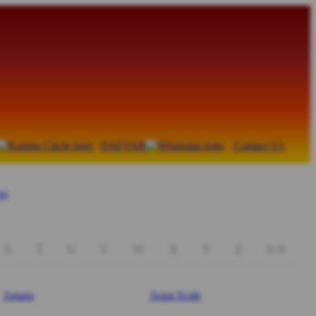
DAFTAR
Contact Us
us
S
T
U
V
W
X
Y
Z
0-9
Amara
Aqua Scale