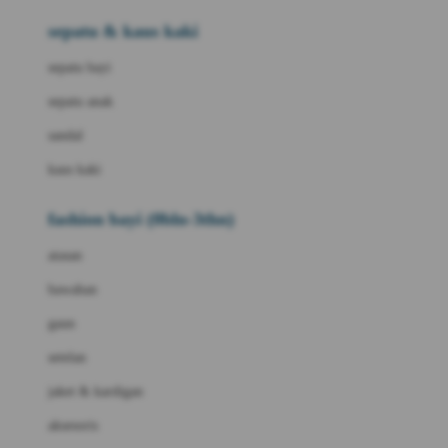
sepatu & kaus kaki
sepatu bayi
sepatu anak
sandal
kaus kaki
fashion bayi (0bln-3thn)
atasan
bawahan
gaun
setelan
jaket & kardigan
aksesoris