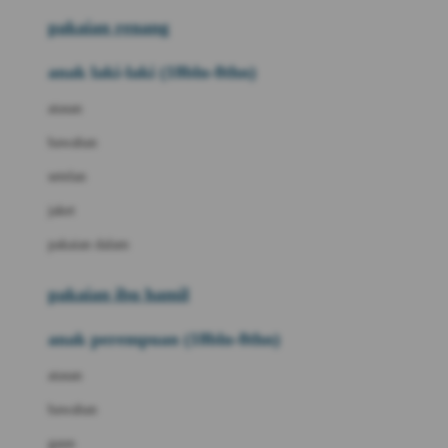
pakaian renang
anak laki-laki (18bln-8thn)
atasan
bawahan
setelan
jaket
pakaian dalam
pakaian ibu hamil
anak perempuan (18bln-8thn)
atasan
bawahan
gaun