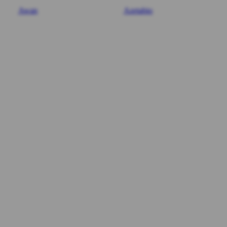
Awan
Azetabio