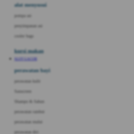
alat menyusui
pompa asi
penyimpanan asi
cooler bags
kursi makan
SLOT GACOR
perawatan bayi
perawatan kulit
Sunscreen
Shampo & Sabun
perawatan rambut
perawatan mulut
perawatan diri