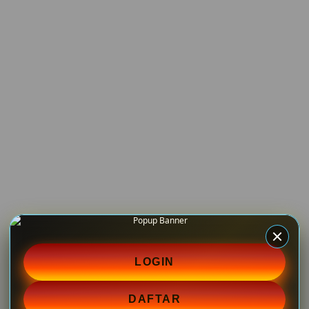
LOGIN
DAFTAR