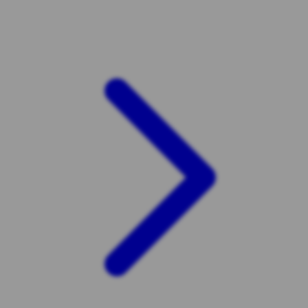
Twistshake
TY Toys
U
V
Veja
Vitaflow
Vtech
W
Waterland
Wellness