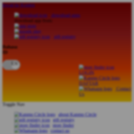
lewati ke Konten
download apps
download app from:
gift registry
Bahasa
ID
LOGIN
DAFTAR
Contact
Us
Toggle Nav
about Kanmo Circle
gift registry
store finder
contact us