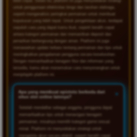
lebih cepat. Selain itu, platform ini juga menyediakan strategi
untuk penggunaan efektivitas bingo dan taruhan olahraga,
seperti menganalisis peringkat permainan untuk membuat
keputusan yang lebih tepat. Untuk pengelolaan akun, terdapat
sepuluh cara yang dapat kamu ikuti, seperti beralih cepat
antara kategori permainan dan memastikan deposit dan
penarikan berlangsung dengan aman. Platform ini juga
menawarkan update terbaru tentang permainan dan tips untuk
meningkatkan pengalaman pengguna secara keseluruhan.
Dengan memanfaatkan beragam fitur dan informasi yang
tersedia, kamu akan menemukan cara menyenangkan untuk
menjelajahi platform ini.
Apa yang membuat epictoto berbeda dari
+
situs slot online lainnya?
Setelah mendaftar sebagai anggota, pengguna dapat
memanfaatkan tips untuk menavigasi beragam
permainan, misalnya memilih kategori game sesuai
minat. Platform ini menyediakan strategi untuk
mengelola akun secara efektif, seperti beralih cepat