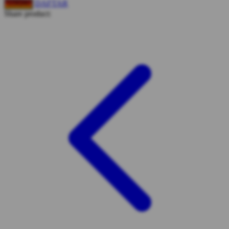
DAFTAR
LOGIN
Squishmallows
Share product:
Starbooks
Stick-O
Stokke
Sudocrem
Sumimo
Sunnylife
Sun-Staches
Swimava
T
Tommee Tippee
Trunki
Tutti Bambini