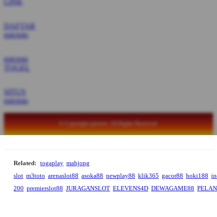
LINK
DAFTAR
epictoto
epictoto
TOGEL
SITUS
epictoto
© Copyright epictoto. All Rights Reserved.
Related:
togaplay
mahjong
slot
m3toto
arenaslot88
asoka88
newplay88
klik365
gacor88
hoki188
i
200
premierslot88
JURAGANSLOT
ELEVENS4D
DEWAGAME88
PELAN