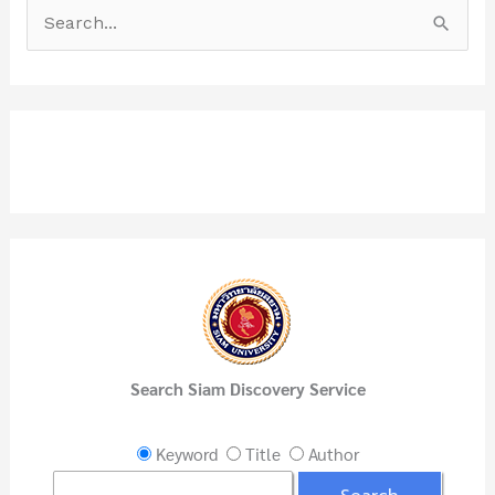
S
e
a
r
c
h
f
o
r
:
Search Siam Discovery Service
Keyword
Title
Author