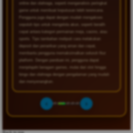
‹
›
Back to top