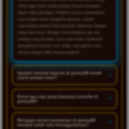
terkini agar kamu selalu berada di posisi terdepan
dalam tabel peringkat. Platform ini pun menawarkan
cara mudah untuk mengelola akunmu, seperti
memastikan deposit dan penarikan dilakukan dengan
cepat dan aman. Dengan memanfaatkan tips dan
strategi yang tersedia, kamu pasti akan menikmati
pengalaman bermain slot, bingo, atau games seru
lainnya dengan lebih menyenangkan!
Apakah minimal deposit di gemoy88 ramah
+
untuk pemain baru?
Setelah Anda mendaftar sebagai anggota, platform
menyediakan tips untuk menavigasi berbagai
Event apa saja yang biasanya tersedia di
+
gemoy88?
permainan, misalnya memilih slot yang menawarkan
poin tinggi atau menggunakan strategi untuk taruhan
Setelah daftar akun, kamu bisa menggunakan tips
olahraga seperti menganalisis peringkat permainan
untuk menavigasi berbagai permainan seperti slot dan
Mengapa variasi permainan di gemoy88
untuk keputusan yang lebih baik. Selain itu, pengguna
+
menjadi salah satu keunggulannya?
meja kasino untuk meningkatkan pengalamanmu.
dapat menemukan tips untuk pengelolaan akun, seperti