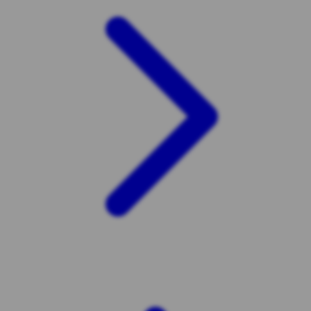
Twistshake
TY Toys
U
V
Veja
Vitaflow
Vtech
W
Waterland
Wellness