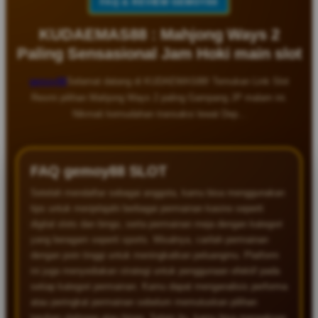
FAQ & REVIEW GEMOY88
KUDAEMAS88 : Mahjong Ways 2
Paling Sensasional Jam Hoki main slot
gemoy88
Selamat datang di KUDAEMAS88! Temukan Link Slot
Resmi pilihan Mahjong Ways 2 paling Gampang JP malam ini.
Nikmati kemudahan transaksi lewat Dep...
FAQ gemoy88 SLOT
Setelah mendaftar sebagai anggota, kamu bisa menggunakan
tips untuk menjelajahi berbagai permainan kasino seperti
digital slots dan bingo, serta permainan meja dengan kategori
yang beragam seperti sports. Misalnya, carilah permainan
dengan poin tinggi untuk meningkatkan peluangmu. Platform
ini juga menyediakan strategi untuk penggunaan efektif pada
setiap kategori permainan. Kamu dapat menganalisis performa
atau peringkat permainan sebelum memutuskan pilihan
taruhan olahraga atau bingo. Selain itu, kamu bisa mengakses