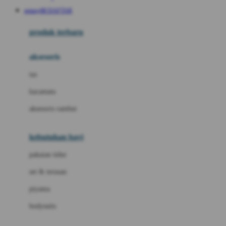
Awan
gemoy88 DAFTAR
Azetabio
produk terbaru
B
aksesoris
Baabaasheepz
tas
Babiators
kacamata
Baby Dove
aksesoris rambut
Baby Jogger
Baby Rovega
kebutuhan bayi
Babybee
pakaian tidur
Banana Boat
set & terusan
Banz
piyama
Barbie
bodysuits
Beaba