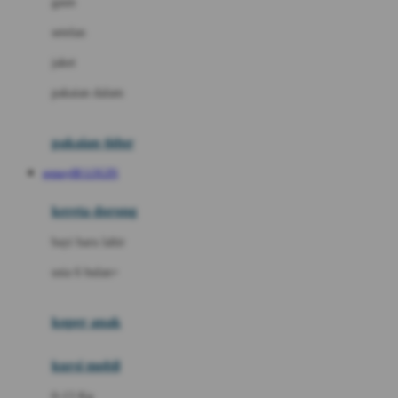
gaun
Dae Organics
setelan
Docare
jaket
Doona
pakaian dalam
Down To Earth
Drew
pakaian tidur
Dr. Brown's
gemoy88 LOGIN
E
kereta dorong
ELC
bayi baru lahir
Ergobaby
usia 6 bulan+
Expert Care
koper anak
Ezyroller
kursi mobil
F
0-13 Kg