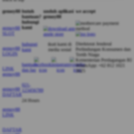
gemoy88
butuh
unduh aplikasi
we accept
bantuan?
gemoy88
hubungi
kami
gemoy88
SLOT
Direktorat Jenderal
hubungi
ikuti kami di
gemoy88
Perlindungan Konsumen dan
kami
media sosial
LOGIN
Tertib Niaga
Kementerian Perdagangan RI
bantuan
WhatsApp: +62 812 1021
LINK
dan faq
3625
gemoy88
021-
gemoy88
123456789
DAFTAR
24 Hours
gemoy88
LINK
DAFTAR