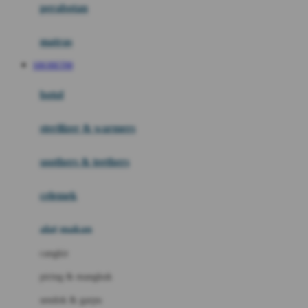
perabotan
Happy Tummy
Hauck
matras
Havaianas
SBOBET88
Hegen
botol
Hot Wheels
sterilizer & warmers
Hybrid
soothers & teethers
I
Inlacta DHA
celemek
Interlac
alat makan
Ivenet
cangkir
J
piring & mangkuk
Jack N Jill
sendok & garpu