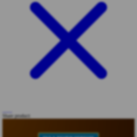
Share product: