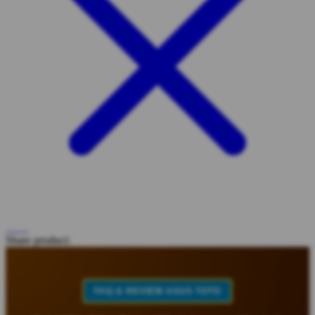
Share product:
FAQ & REVIEW ASUS TOTO