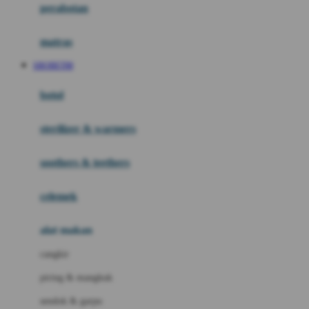
perabotan
Happy Tummy
Hauck
matras
Havaianas
SBOBET88
Hegen
botol
Hot Wheels
sterilizer & warmers
Hybrid
soothers & teethers
I
Inlacta DHA
celemek
Interlac
alat makan
Ivenet
cangkir
J
piring & mangkuk
Jack N Jill
sendok & garpu