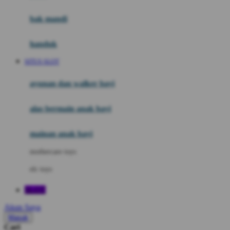
Mini Monkey
Moby
bak mandi
Momami
handuk
Mothercare
SITUS SLOT
Mustela
ayunan dan walker bayi
My Buddy Tag
My K
alas bermain anak bayi
N
mainan anak bayi
Naif
mothercare toys
Nike
elc toys
Nordic Natural
SLOT
Nuby
Akun Saya
Nuna
Masuk
Cari