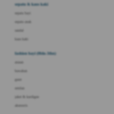
Beauty Barn
sepatu & kaus kaki
Bio Oil
sepatu bayi
Biolane
sepatu anak
Bite Fighters
sandal
Bizzi Growin
kaus kaki
Blackmores
fashion bayi (0bln-3thn)
Blooming Marvellous
atasan
Bonnels
bawahan
Bravado
gaun
Bruder
setelan
Brush Baby
jaket & kardigan
Buds Organics
aksesoris
Bugaboo