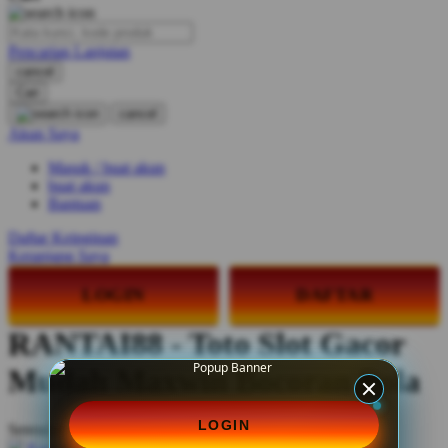
O
Pencarian Lanjutan
Oh Ma Grain
cancel
Okiedog
Cari
cancel
P
Akun Saya
Masuk / buat akun
Peachy
buat akun
Phil & Ted's
Bantuan
Philips Avent
Daftar Keinginan
Keranjang Saya
Pigeon
LOGIN
DAFTAR
Playgro
RANTAI88 - Toto Slot Gacor
Poled Global
Mudah Maxwin Bocoran Pola
Ponycycle
Puma
LOGIN
Serendah
Rp 10.000
Pureats