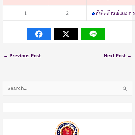
1
2
สังคีตลักษณ์และการว
←
Previous Post
Next Post
→
S
e
a
r
c