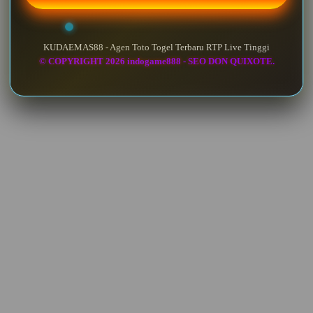
KUDAEMAS88 - Agen Toto Togel Terbaru RTP Live Tinggi
© COPYRIGHT 2026 indogame888 - SEO DON QUIXOTE.