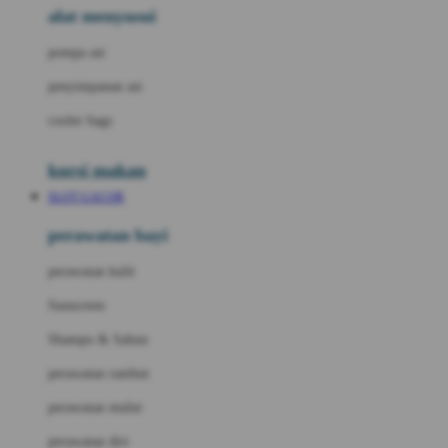
alat menyusui
pompa asi
penyimpanan asi
cooler bags
kursi makan
SLOT GACOR
perawatan bayi
perawatan kulit
Sunscreen
Shampo & Sabun
perawatan rambut
perawatan mulut
perawatan diri