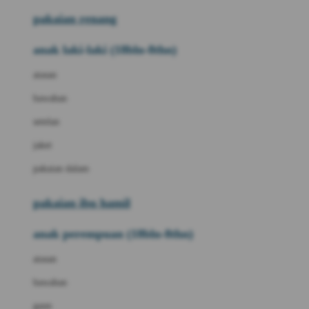
pakaian renang
anak laki-laki (18bln-8thn)
atasan
bawahan
setelan
jaket
pakaian dalam
pakaian ibu hamil
anak perempuan (18bln-8thn)
atasan
bawahan
gaun