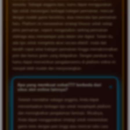
tersedia. Sebagai anggota baru, kamu dapat menggunakan
tips untuk menavigasi berbagai kategori permainan, mencari
dengan mudah game favoritmu, atau mencoba tipe permainan
baru. Platform ini menawarkan strategi khusus untuk setiap
jenis permainan, seperti menganalisis ranking permainan
olahraga atau mempelajari pola dalam slot digital. Selain itu,
ada tips untuk mengelola akun secara efektif, mulai dari
beralih cepat antar kategori permainan hingga memaksimalkan
poin dan bonus gratis yang didapatkan. Dengan panduan ini,
kamu dapat memastikan pengalamanmu di platform online ini
menjadi lebih mudah dan menyenangkan.
Apa yang membuat sobat777 berbeda dari
+
situs slot online lainnya?
Setelah mendaftar sebagai anggota, Anda dapat
memanfaatkan berbagai tips untuk menjelajahi platform
dan meningkatkan pengalaman bermain. Misalnya,
Anda dapat menggunakan strategi untuk menentukan
game slots dengan poin tinggi atau mencari tahu cara