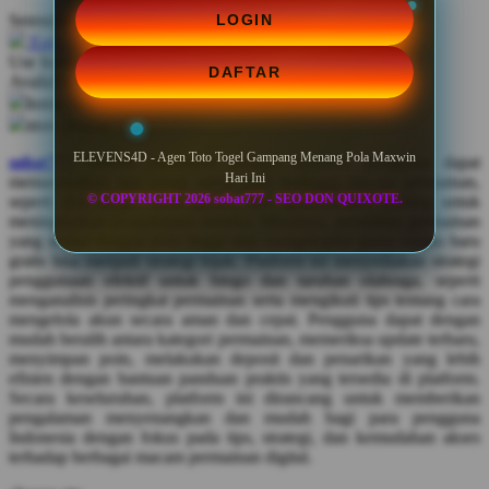
LOGIN
Serendah
Rp 10.000
Q
Earn
1.000.000
-
100.000.000
Bonus
Use Installment Options from
.
Laarn more
DAFTAR
QV Baby
Available for :
home delivery
store pickup
R
ELEVENS4D - Agen Toto Togel Gampang Menang Pola Maxwin
sobat777
Setelah mendaftar sebagai member, pengguna dapat
Real Shades
Hari Ini
memanfaatkan tips untuk menavigasi berbagai macam permainan,
© COPYRIGHT 2026 sobat777 - SEO DON QUIXOTE.
seperti slot, bingo, table games, dan sports-related gaming untuk
Red Castle
meningkatkan pengalaman mereka. Misalnya, pemilihan permainan
yang sesuai dengan poin tinggi atau mengeksplor game casino baru
Ribbon Madness
gratis bisa menjadi strategi bijak. Platform ini menyediakan strategi
penggunaan efektif untuk bingo dan taruhan olahraga, seperti
S
menganalisis peringkat permainan serta mengikuti tips tentang cara
mengelola akun secara aman dan cepat. Pengguna dapat dengan
Sebamed
mudah beralih antara kategori permainan, memeriksa update terbaru,
menyimpan poin, melakukan deposit dan penarikan yang lebih
Silver Cross
efisien dengan bantuan panduan praktis yang tersedia di platform.
Secara keseluruhan, platform ini dirancang untuk memberikan
Simply Idea
pengalaman menyenangkan dan mudah bagi para pengguna
Indonesia dengan fokus pada tips, strategi, dan kemudahan akses
Skip Hop
terhadap berbagai macam permainan digital.
Spectra