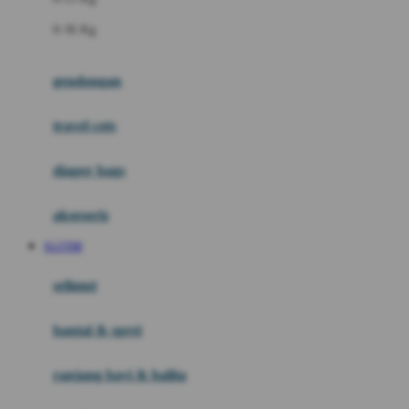
Felt So Sweet
0-36 Kg
Fisher Price
Flipper
gendongan
Friends Of Sally
travel cots
G
diaper bags
Gb
Geko
aksesoris
Graco
SLOT88
Gund
selimut
H
bantal & sprei
Habbie
Haenim
ranjang bayi & balita
Happy Horse