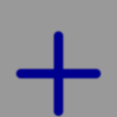
X
Xootz
Y
Yamatoya
Z
Zaxy
Zoggs
0-9
4Moms
59S