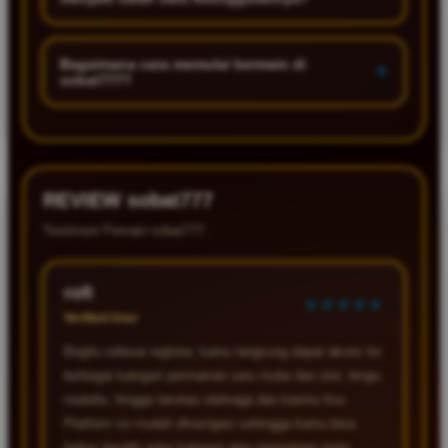
peringkat permainan atau memilih jenis taruhan
dengan poin tinggi agar semakin seru. Platform ini juga
olahraga untuk memaksimalkan keputusan harian.
Setelah kamu mendaftar, kamu bisa menggunakan tips
menyediakan strategi untuk penggunaan efektif dalam
Untuk pengalaman yang lebih lancar, kamu bisa
untuk menjelajahi berbagai macam permainan seperti
Bagaimana cara memulai bermain di
taruhan olahraga, seperti menganalisis peringkat
+
mempelajari tips mengelola akun, beralih cepat antar
sobat777?
slot digital, bingo, game meja, bahkan taruhan olahraga.
permainan dan melihat sejarah performa untuk
kategori permainan kasino dan olahraga, serta
Beberapa contohnya adalah memilih permainan slot
membuat keputusan yang lebih baik. Selain itu,
Setelah register sebagai anggota, kamu akan
mengikuti panduan keamanan platform. Kamu bahkan
yang memiliki poin tinggi atau menganalisis peringkat
terdapat panduan tentang cara mengelola akun dengan
mendapatkan tips navigasi untuk beralih antar kategori
dapat menemukan strategi untuk akses mudah dengan
permainan taruhan olahraga untuk membuat keputusan
tepat, seperti beralih cepat antara kategori game kasino
permainan dengan mudah, mulai dari slot, roulette,
aplikasi mobile dan desktop, misalnya melacak poin
yang lebih akurat. Platform ini juga menawarkan
dan kegiatan olahraga, memastikan aman dan lancar.
bingo, taruhan olahraga, hingga kasino live dan
dan aktivitas game melalui alat akun di ponselmu.
strategi untuk mengelola akunmu dengan lebih mudah,
REVIEW sobat777
Untuk pengalaman terbaik, coba ikuti tips mengenai
permainan meja. Platform ini juga menyediakan fitur
Dengan memahami tips ini, kamu siap menjelajahi
misalnya cara berganti antar kategori permainan kasino
cara mengecek pembaruan game terbaru atau strategi
Testimoni Pemain sobat777.
manajemen akun yang praktis agar semua data pribadi
dunia online casino yang luas!
dan aktivitas olahraga secara cepat. Selain itu, kamu
deposit dan penarikan yang lebih cepat. Dengan
tetap terorganisir. Nikmati kemudahan deposit dan
dapat terus update terbaru dari platform ini, seperti tips
demikian, Anda bisa maksimalkan penggunaan platform
penarikan cepat kapan saja agar pengalaman bermain
untuk deposit dan penarikan dana yang lebih cepat.
ini untuk menikmati beragam permainan favorit.
dina
tetap nyaman tanpa hambatan. Jangan lupa cek update
Dengan memanfaatkan tips dan strategi yang tersedia,
permainan terbaru secara rutin supaya tidak ketinggalan
Verified User
pengalaman bermain kamu di platform ini menjadi lebih
kesempatan meraih poin tinggi di setiap sesi.
mudah, nyaman, dan tentu saja menyenangkan.