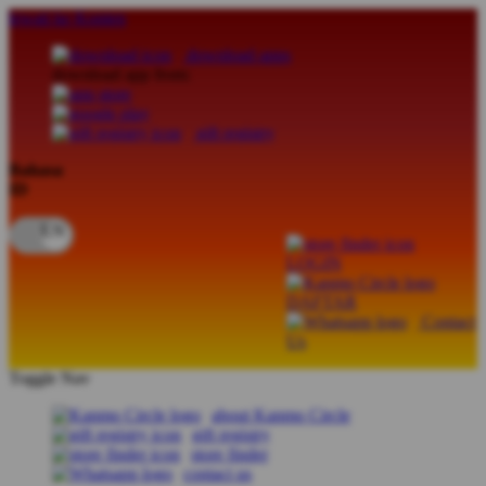
lewati ke Konten
download apps
download app from:
gift registry
Bahasa
ID
LOGIN
DAFTAR
Contact
Us
Toggle Nav
about Kanmo Circle
gift registry
store finder
contact us