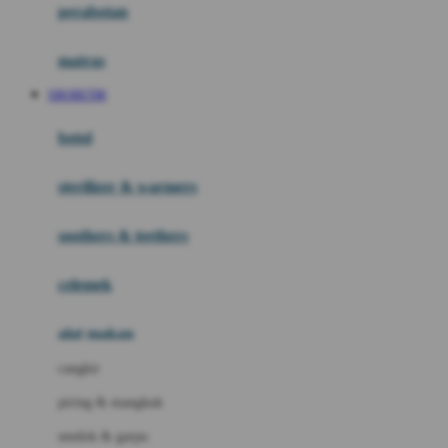
perabotan
Happy Tummy
Hauck
matras
Havaianas
SBOBET88
Hegen
botol
Hot Wheels
sterilizer & warmers
Hybrid
soothers & teethers
I
Inlacta DHA
celemek
Interlac
alat makan
Ivenet
cangkir
J
piring & mangkuk
Jack N Jill
sendok & garpu