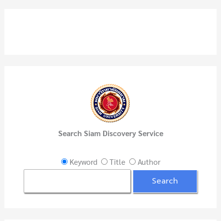
a
r
c
h
f
o
r
:
Search Siam Discovery Service
Keyword
Title
Author