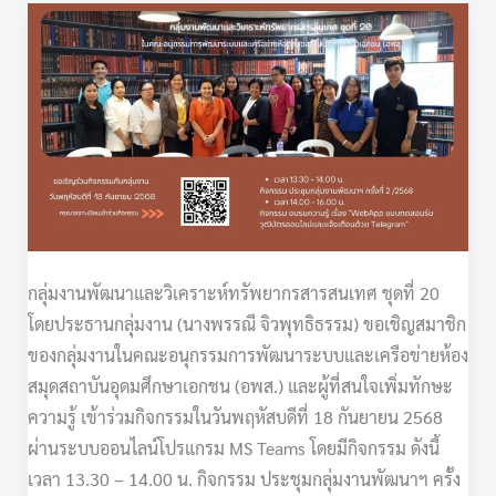
ขอ
เชิญ
ร่วม
กิจกรรม:
โครงการ
พัฒนา
ทักษะ
ของ
บุคลากร
กลุ่มงานพัฒนาและวิเคราะห์ทรัพยากรสารสนเทศ ชุดที่ 20
กลุ่ม
โดยประธานกลุ่มงาน (นางพรรณี จิวพุทธิธรรม) ขอเชิญสมาชิก
งาน
ของกลุ่มงานในคณะอนุกรรมการพัฒนาระบบและเครือข่ายห้อง
ให้
สมุดสถาบันอุดมศึกษาเอกชน (อพส.) และผู้ที่สนใจเพิ่มทักษะ
เป็น
ความรู้ เข้าร่วมกิจกรรมในวันพฤหัสบดีที่ 18 กันยายน 2568
นัก
ผ่านระบบออนไลน์โปรแกรม MS Teams โดยมีกิจกรรม ดังนี้
สารสนเทศ
เวลา 13.30 – 14.00 น. กิจกรรม ประชุมกลุ่มงานพัฒนาฯ ครั้ง
ที่