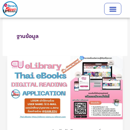
Skip
to
content
ฐานข้อมูล
eBooks:
CU-
elibrary