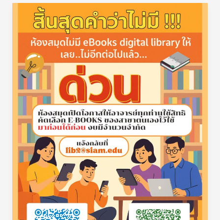
ขอ
เชิญ
เลือก:
eBooks
Consortium
Thailand
&
CU
eLibrary