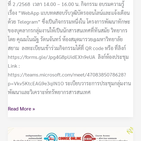
ที่ 2 /2568 เวลา 14.00 – 16.00 น. กิจกรรม อบรมความรู้
ทัน
เรื่อง ”WebApp แบบทดสอบรับวุฒิบัตรออนไลน์และแจ้งเตือน
สมัย
ด้วย Telegram” ซึ่งเป็นกิจกรรมหนี่งใน โครงการพัฒนาทักษะ
ของบุคลากรกลุ่มงานให้เป็นนักสารสนเทศที่ทันสมัย วิทยากร
โดย คุณมโนณัฐ รัตนจันทร์ ห้องสมุดมารวย@มหาวิทยาลัย
สยาม ลงทะเบียนเข้าร่วมกิจกรรมได้ที่ QR code หรือ ที่ลิงก์
https://forms.gle/Jpg4G8pUidEXh9eUA ลิงก์ห้องประชุม
Link :
https://teams.microsoft.com/meet/4708385078628?
p=Vkv5KtcEAG9e3qIN1O ระเบียบวาระการประชุมกลุ่มงาน
พัฒนาและวิเคราะห์ทรัพยากรสารสนเทศ
Read More »
ขอ
เชิญ