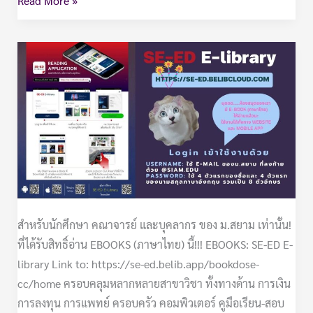
Read More »
eBooks:
SE-
ED
E-
library
สำหรับนักศึกษา คณาจารย์ และบุคลากร ของ ม.สยาม เท่านั้น!
ที่ได้รับสิทธิ์อ่าน EBOOKS (ภาษาไทย) นี้!!! EBOOKS: SE-ED E-
library Link to: https://se-ed.belib.app/bookdose-
cc/home ครอบคลุมหลากหลายสาขาวิชา ทั้งทางด้าน การเงิน
การลงทุน การแพทย์ ครอบครัว คอมพิวเตอร์ คูมือเรียน-สอบ