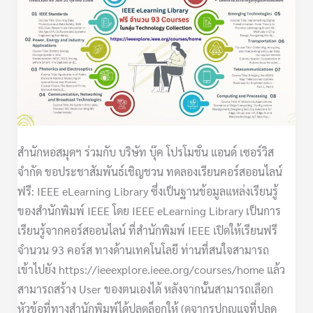
เรียน
คอร์ส
ออนไลน์
ฟรี:
IEEE
eLearning
Library
สำนักหอสมุดฯ ร่วมกับ บริษัท บุ๊ค โปรโมชั่น แอนด์ เซอร์วิส
จำกัด ขอประชาสัมพันธ์เชิญชวน ทดลองเรียนคอร์สออนไลน์
ฟรี: IEEE eLearning Library ซึ่งเป็นฐานข้อมูลแหล่งเรียนรู้
ของสำนักพิมพ์ IEEE โดย IEEE eLearning Library เป็นการ
เรียนรู้จากคอร์สออนไลน์ ที่สำนักพิมพ์ IEEE เปิดให้เรียนฟรี
จำนวน 93 คอร์ส ทางด้านเทคโนโลยี ท่านที่สนใจสามารถ
เข้าไปยัง https://ieeexplore.ieee.org/courses/home แล้ว
สามารถสร้าง User ของตนเองได้ หลังจากนั้นสามารถเลือก
หัวข้อที่ทางสำนักพิมพ์ได้ปลดล็อกให้ (ดูจากรูปกุญแจที่ปลด