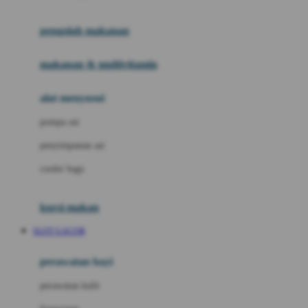
Joie
pengolah makanan
Joolz
Jujube
makanan & multivitamin
K
alat menyusui
Kiddycuts
pompa asi
Kumon
penyimpanan asi
L
cooler bags
Leapfrog
kursi makan
Leclerc
SLOT GACOR
Lee Vierra
Lillebaby
perawatan bayi
Little Bird Told Me
perawatan kulit
Little Miss Janis