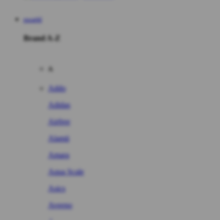
pusat4d
Brand A-Z
A
Addo
Adidas
Airfree
Alamii
Amara
Aqua Scale
Asics
Aveeno