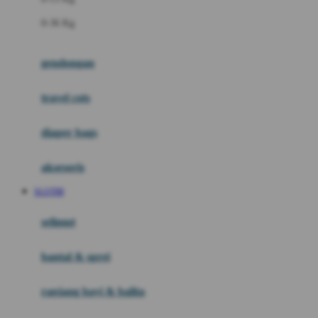
Felt So Sweet
0-36 Kg
Fisher Price
Flipper
gendongan
Friends Of Sally
travel cots
G
diaper bags
Gb
Geko
aksesoris
Graco
SLOT88
Gund
selimut
H
bantal & sprei
Habbie
Haenim
ranjang bayi & balita
Happy Horse