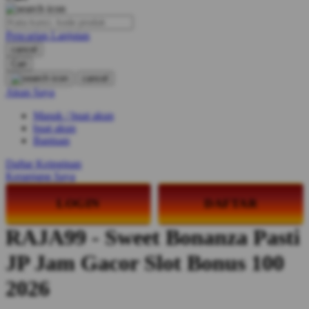
O
Pencarian Lanjutan
Oh Ma Grain
cancel
Okiedog
Cari
cancel
P
Akun Saya
Masuk / buat akun
Peachy
buat akun
Phil & Ted's
Bantuan
Philips Avent
Daftar Keinginan
Keranjang Saya
Pigeon
LOGIN
DAFTAR
Playgro
RAJA99 - Sweet Bonanza Pasti
Poled Global
JP Jam Gacor Slot Bonus 100
Ponycycle
Puma
2026
Pureats