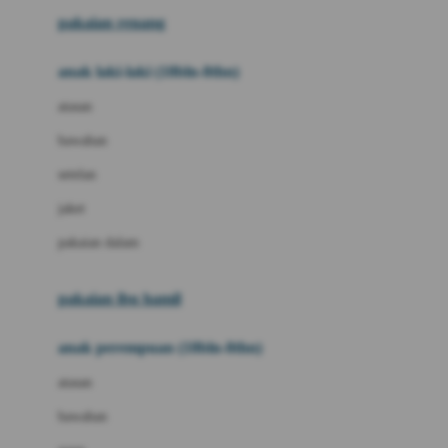
Buggygear
pakaian renang
Bumkins
anak laki-laki (18bln-8thn)
C
atasan
Cetaphil
bawahan
Chicco
setelan
Childlife
jaket
Clevamama
pakaian dalam
Cocolatte
Cottonseeds
pakaian ibu hamil
Cozy N Safe
anak perempuan (18bln-8thn)
Crane
atasan
Cybex
bawahan
D