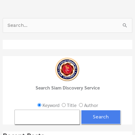
S
e
a
r
c
h
f
Search Siam Discovery Service
o
r
Keyword
Title
Author
: