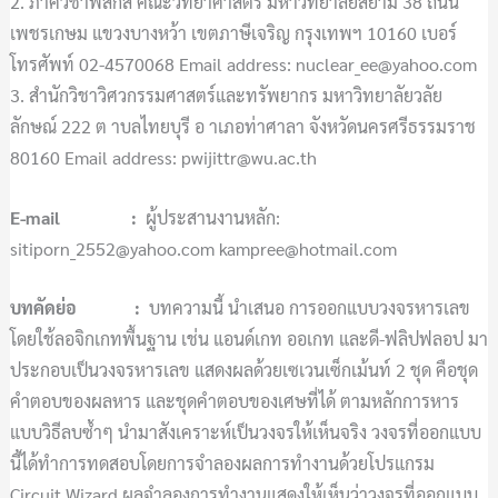
2. ภาควิชาฟิสิกส์ คณะวิทยาศาสตร์ มหาวิทยาลัยสยาม 38 ถนน
เพชรเกษม แขวงบางหว้า เขตภาษีเจริญ กรุงเทพฯ 10160 เบอร์
โทรศัพท์ 02-4570068 Email address: nuclear_ee@yahoo.com
3. สำนักวิชาวิศวกรรมศาสตร์และทรัพยากร มหาวิทยาลัยวลัย
ลักษณ์ 222 ต าบลไทยบุรี อ าเภอท่าศาลา จังหวัดนครศรีธรรมราช
80160 Email address: pwijittr@wu.ac.th
E-mail :
ผู้ประสานงานหลัก:
sitiporn_2552@yahoo.com kampree@hotmail.com
บทคัดย่อ :
บทความนี้ นำเสนอ การออกแบบวงจรหารเลข
โดยใช้ลอจิกเกทพื้นฐาน เช่น แอนด์เกท ออเกท และดี-ฟลิปฟลอป มา
ประกอบเป็นวงจรหารเลข แสดงผลด้วยเซเวนเซ็กเม้นท์ 2 ชุด คือชุด
คำตอบของผลหาร และชุดคำตอบของเศษที่ได้ ตามหลักการหาร
แบบวิธีลบซ้ำๆ นำมาสังเคราะห์เป็นวงจรให้เห็นจริง วงจรที่ออกแบบ
นี้ได้ทำการทดสอบโดยการจำลองผลการทำงานด้วยโปรแกรม
Circuit Wizard ผลจำลองการทำงานแสดงให้เห็นว่าวงจรที่ออกแบบ