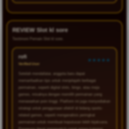
setiap permainan dan nikmati hiburan tanpa batas
memiliki poin tinggi untuk peningkatan kesempatan
bermain tanpa hambatan. Pastikan selalu cek update
Setelah kamu register atau mendaftar sebagai anggota
secara praktis.
atau beralih cepat antara kategori kasino dan kategori
rutin untuk mendapatkan pembaruan permainan terbaru
baru, kamu bisa memanfaatkan berbagai tips untuk
olahraga. Platform ini memberikan strategi untuk
dan kesempatan meraih poin tinggi terbaik.
memaksimalkan pengalaman bermain di platform ini.
penggunaan bingo dan taruhan olahraga secara efektif,
Misalnya, kamu dapat mempelajari beberapa strategi
seperti menganalisis peringkat permainan untuk
REVIEW Slot kl sore
untuk memilih permainan kasino yang memiliki poin
membuat keputusan yang lebih hati-hati. Untuk
Testimoni Pemain Slot kl sore.
tinggi, atau mencoba memahami cara mengelola akun
mengelola akun dengan baik, pengguna bisa merujuk
dengan efektif. Platform ini juga menyediakan strategi
pada sepuluh tips platform, misalnya untuk beralih
untuk penggunaan bingo dan taruhan olahraga yang
cepat antara aktivitas kasino dan olahraga, atau untuk
dina
efektif, seperti menganalisis peringkat permainan
★★★★★
memastikan keamanan dalam deposit dan penarikan.
Verified User
sebelum mengambil keputusan. Selain itu, kamu juga
Dengan mempelajari cara memanfaatkan platform
bisa melihat tips harian dalam bentuk panduan
Platform ini menyediakan berbagai macam permainan
dengan baik, anggota dapat fokus pada pengalaman
penggunaan aman dengan caranya, seperti cepat
online seperti slot, bingo, dan game meja, serta pilihan
bermain yang menyenangkan dan optimal.
beralih antara permainan kasino dan aktivitas olahraga
taruhan olahraga. Misalnya, Anda bisa beralih antar
yang tersedia. Untuk pengalaman optimal, manfaatkan
kategori permainan dengan mudah, atau mengikuti tips
tips yang tersedia untuk memaksimalkan poin ,
untuk mengelola akun Anda secara efektif, termasuk
mencoba berbagai kategori permainan baru, atau
mengatur deposit dan penarikan dana, atau memeriksa
melacak perkembanganmu dengan alat manajemen
riwayat aktivitas Anda. Untuk pengalaman yang lebih
akun di aplikasi atau website.
maksimal, platform ini juga menawarkan strategi
penggunaan untuk berbagai jenis permainan, seperti