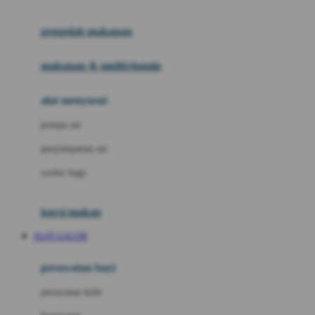
Joie
pengolah makanan
Joolz
Jujube
makanan & multivitamin
K
alat menyusui
Kiddycuts
pompa asi
Kumon
penyimpanan asi
L
cooler bags
Leapfrog
kursi makan
Leclerc
SLOT GACOR
Lee Vierra
Lillebaby
perawatan bayi
Little Bird Told Me
perawatan kulit
Little Miss Janis