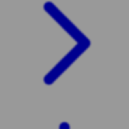
Twistshake
TY Toys
U
V
Veja
Vitaflow
Vtech
W
Waterland
Wellness