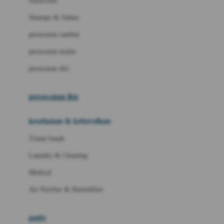
Sunscreen
London Taxi
Shampo & Sabun
Love To Dream
perawatan rambut
perawatan mulut
M
perawatan diri
Magformers
Mama's Choice
perawatan ibu
Mamas&Papas
kesehatan & kebersihan
Mamaway
Tissue basah
Maxi Cosi
Laundry & Cleaning
Megabloks
Medical
Micro
Air Purifier & Humidifier
MiDeer
Mimi & Lula
potty