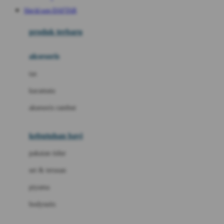
Awan
Slot kl sore DAFTAR
Azetabio
produk terbaru
B
aksesoris
Baabaasheepz
tas
Babiators
kacamata
Baby Dove
aksesoris rambut
Baby Jogger
Baby Rovega
kebutuhan bayi
Babybee
pakaian tidur
Banana Boat
set & terusan
Banz
piyama
Barbie
bodysuits
Beaba