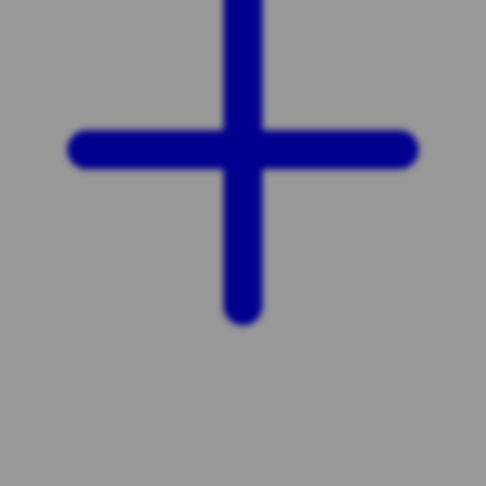
X
Xootz
Y
Yamatoya
Z
Zaxy
Zoggs
0-9
4Moms
59S