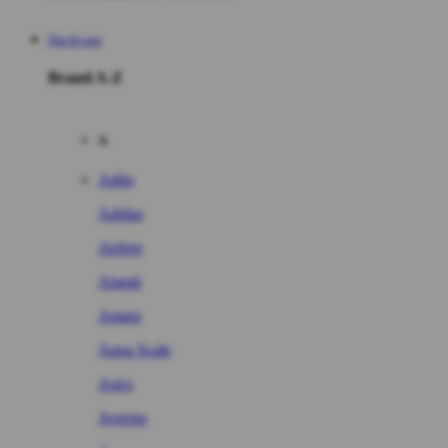
Slot kl sore
Brand A-Z
A
Addo
Adidas
Airfree
Alamii
Amara
Aqua Scale
Asics
Aveeno