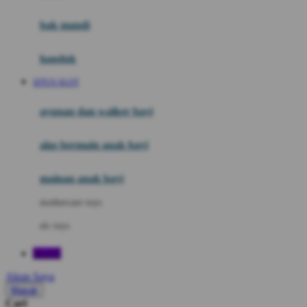
Mini Monkey
Moby
bak mandi
Momami
handuk
Mothercare
SITUS SLOT
Mustela
ayunan dan walker bayi
My Buddy Tag
My K
alas bermain anak bayi
N
mainan anak bayi
Naif
mothercare toys
Nike
elc toys
Nordic Natural
SLOT
Nuby
Akun Saya
Nuna
Masuk
Cari