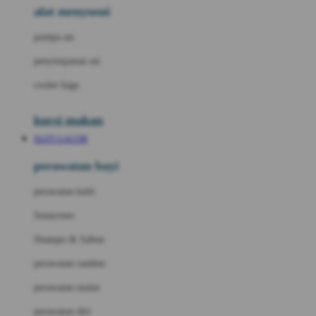
alat menyusui
pompa asi
penyimpanan asi
cooler bags
kursi makan
SLOT GACOR
perawatan bayi
perawatan kulit
Sunscreen
Shampo & Sabun
perawatan rambut
perawatan mulut
perawatan diri