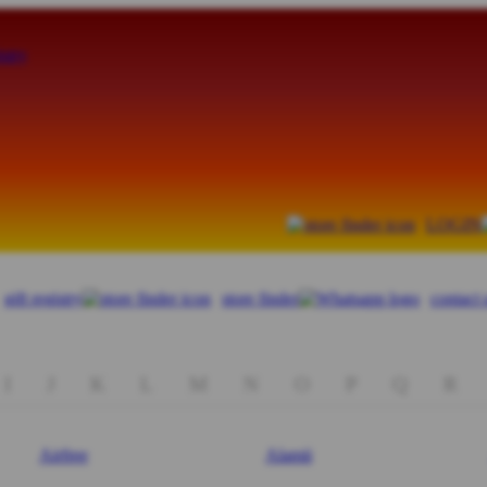
istry
LOGIN
gift registry
store finder
contact 
I
J
K
L
M
N
O
P
Q
R
Airfree
Alamii