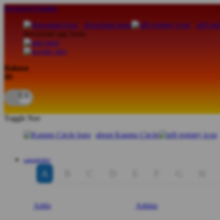
lewati ke Konten
download apps
gift reg
download app from:
Bahasa
ID
Toggle Nav
about Kanmo Circle
samudrabet
A
B
C
D
E
F
G
H
Addo
Adidas