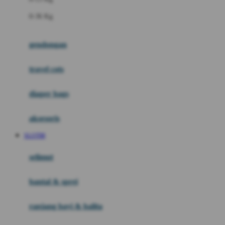
Felt So Sweet
0-36 Kg
Fisher Price
Flipper
gendongan
Friends Of Sally
travel cots
G
diaper bags
Gb
Geko
aksesoris
Graco
SLOT88
Gund
selimut
H
bantal & sprei
Habbie
Haenim
ranjang bayi & balita
Happy Horse