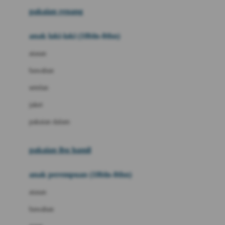
Buggygear
pakaian renang
Bumkins
anak laki-laki (18bln-8thn)
C
atasan
Cetaphil
bawahan
Chicco
setelan
Childlife
jaket
Clevamama
pakaian dalam
Cocolatte
Cottonseeds
pakaian ibu hamil
Cozy N Safe
anak perempuan (18bln-8thn)
Crane
atasan
Cybex
bawahan
D