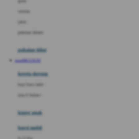
gaun
Dae Organics
setelan
Docare
jaket
Doona
pakaian dalam
Down To Earth
Drew
pakaian tidur
Dr. Brown's
texas888 LOGIN
E
kereta dorong
ELC
bayi baru lahir
Ergobaby
usia 6 bulan+
Expert Care
koper anak
Ezyroller
kursi mobil
F
0-13 Kg