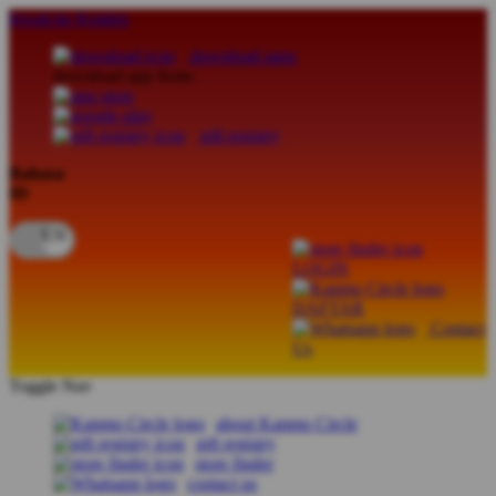
lewati ke Konten
download apps
download app from:
gift registry
Bahasa
ID
LOGIN
DAFTAR
Contact
Us
Toggle Nav
about Kanmo Circle
gift registry
store finder
contact us