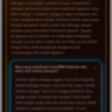
olahraga secara efektif, misalnya dengan menganalisis
peringkat permainan terbaru untuk membuat keputusan yang
lebih strategis. In addition, pengguna dapat mengakses tips
untuk mengelola akun mereka, termasuk beralih cepat antara
kategori permainan seperti casino dan olahraga, dengan
panduan yang memastikan keamanan platform. Dengan
penggunaan tips di platform ini, Anda dapat menjelajahi
berbagai macam game seperti slot dan bingo secara efektif,
dengan fokus pada pengalaman pengguna yang
menyenangkan dan mudah dipahami.
Apa yang membuat texas888 berbeda dari
+
situs slot online lainnya?
Setelah register sebagai anggota, kamu bisa langsung
jelajahi berbagai kategori mulai dari slot, bingo, roulette,
taruhan olahraga, kasino live, hingga permainan meja
dengan mudah. Gunakan tips navigasi untuk beralih
antar kategori tanpa ribet dan kelola akun secara efektif
lewat fitur manajemen akun yang praktis. Proses