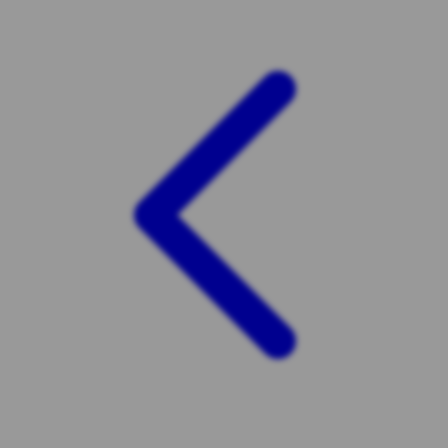
Squishmallows
Starbooks
Stick-O
Stokke
Sudocrem
Sumimo
Sunnylife
Sun-Staches
Swimava
T
Tommee Tippee
Trunki
Tutti Bambini