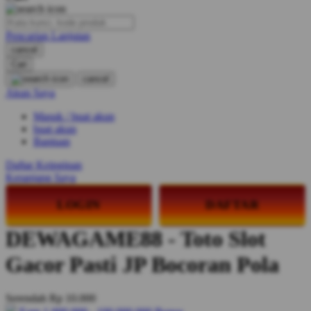
O
Pencarian Lanjutan
Oh Ma Grain
cancel
Okiedog
Cari
cancel
P
Akun Saya
Masuk / buat akun
Peachy
buat akun
Phil & Ted's
Bantuan
Philips Avent
Daftar Keinginan
Keranjang Saya
Pigeon
LOGIN
DAFTAR
Playgro
DEWAGAME88 - Toto Slot
Poled Global
Gacor Pasti JP Bocoran Pola
Ponycycle
Puma
Serendah
Rp 10.000
Pureats