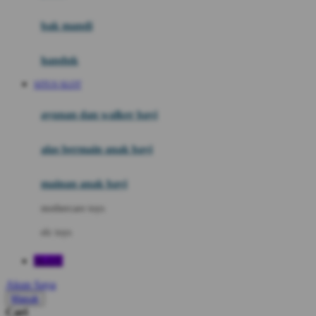
Mini Monkey
Moby
bak mandi
Momami
handuk
Mothercare
SITUS SLOT
Mustela
ayunan dan walker bayi
My Buddy Tag
My K
alas bermain anak bayi
N
mainan anak bayi
Naif
mothercare toys
Nike
elc toys
Nordic Natural
SLOT
Nuby
Akun Saya
Nuna
Masuk
Cari