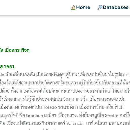
Home
Databases
ัง เมืองกระทิงดุ
8ส 2561
ain
เยือนถิ่นบอลดัง เมืองกระทิงดุ”
คู่มือนำเที่ยวสเปนขึ้นมาในรูปแบบ
่อง โดยได้สอดแทรกประวัติศาสตร์และความรู้ที่เกี่ยวข้องกับสถานที่นั้น
มไปด้วย ทั้งจากเหนือจรดใต้บนดินแดนแห่งสองอารยธรรมเก่าแก่ โดยภายใ
ด ซึ่งเริ่มจากการได้รู้จักประเทศสเปน Spain มาดริด เมืองหลวงของสเปน
มืองหลวงเก่าของสเปน Toledo ซาลามังกา เมืองมหาวิทยาลัยเก่าแก่
ุทรไอบีเรีย Granada เซบียา เมืองหลวงแห่งอันดาลูเซีย Seville คอร์โ
เซีย เมืองแห่งศิลปะและวิทยาศาสตร์ Valencia บาร์เซโลนา มหานครแห