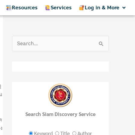
Resources
Services
Log in & More
S
e
a
r
c
ๆ
น
h
f
Search Siam Discovery Service
o
ด
r
่ง
Keyword
Title
Author