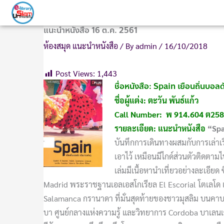
Skip
to
แนะนำหนังสือ 16 ต.ค. 2561
content
ห้องสมุด แนะนำหนังสือ
/ By
admin
/
16/10/2018
Post Views:
1,443
ชื่อหนังสือ: Spain เยือนถิ่นบอลด
ชื่อผู้แต่ง: ตะวัน พันธ์แก้ว
Call Number: พ 914.604 ต25
รายละเอียด: แนะนำหนังสือ
“
Sp
บันทึกการเดินทางผสมกับการเล่าเรื
เอาไว้ เหมือนมีไกด์ส่วนตัวติดตา
เล่มมีเนื้อหานำเที่ยวอย่างละเอีย
Madrid พระราชฐานเอลเอสโกเรียล El Escorial โตเลโด เ
Salamanca กรานาดา ที่มั่นสุดท้ายของชาวมุสลิม บนคาบสม
บา ศูนย์กลางแห่งความรู้ และวิทยาการ Cordoba บาเลน