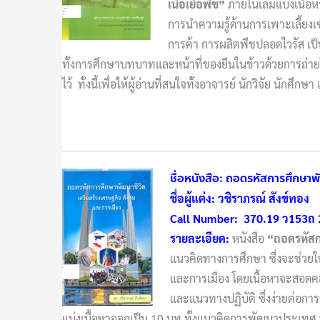
เนื้อเยื่อพืช
”
ภายในเล่มแบ่งเนื้อ
การนำความรู้ด้านการเพาะเลี้ยงเซล
การค้า การผลิตพืชปลอดไวรัส เป็น
ทั้งการศึกษาบทบาทและหน้าที่ของยีนในข้าวด้วยการถ่ายโ
ไว้ ทั้งนี้เพื่อให้ผู้อ่านที่สนใจทั้งอาจารย์ นักวิจัย นักศ
ชื่อหนังสือ: ถอดรหัสการศึกษาพ
ชื่อผู้แต่ง: วชิราภรณ์ สังข์ทอง
Call Number: 370.19 ว153ถ
รายละเอียด:
หนังสือ
“ถอดรหัสก
แนวคิดทางการศึกษา ซึ่งจะช่วย
และการเมือง โดยเนื้อหาจะสอดคล
และแนวทางปฏิบัติ ซึ่งง่ายต่อกา
แบ่งเนื้อหาออกเป็น 10 บท ทั้งแนวคิดการพัฒนาประเทศ