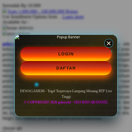
Serendah
Rp 10.000
Q
Earn
1.000.000
-
100.000.000
Bonus
Use Installment Options from
.
Laarn more
QV Baby
Available for :
home delivery
store pickup
R
gelora4d
Setelah kamu mendaftar sebagai anggota baru, ada
Real Shades
beberapa tips yang dapat membantumu menavigasi berbagai jenis
LOGIN
permainan yang tersedia. Misalnya, selain menguasai cara memilih
Red Castle
permainan slot dengan poin tinggi, kamu juga bisa mempelajari
strategi untuk penggunaan efektif pada bingo dan taruhan olahraga,
Ribbon Madness
DAFTAR
seperti menganalisis peringkat permainan agar lebih hati-hati dalam
mengambil keputusan taruhan. Platform ini memberikan panduan
S
praktis tentang bagaimana mengelola akun, seperti beralih cepat
antara kategori permainan kasino dan olahraga atau mengatur update
Sebamed
DEWAGAME88 - Togel Terpercaya Gampang Menang RTP Live
informasi terbaru. Sebagai tambahan, ada tips yang dapat membantu
meningkatkan pengalaman bermain, seperti memeriksa pembaruan
Tinggi
Silver Cross
permainan terbaru atau menggunakan strategi untuk deposit dan
© COPYRIGHT 2026 gelora4d - SEO DON QUIXOTE.
penarikan yang lebih cepat dan aman. Dengan memanfaatkan tips
Simply Idea
ini, kamu bisa menjelajahi berbagai macam permainan seperti slot,
bingo, dan bahkan jenis game sports secara maksimal.
Skip Hop
choose qty
Spectra