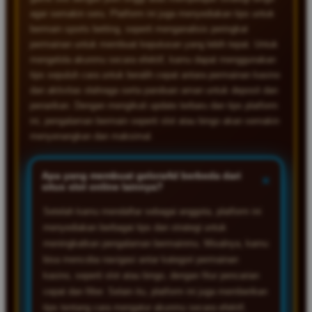
agar semakin seru. Platform ini juga menyediakan tips untuk
bermain sports betting, seperti menganalisis peringkat
permainan untuk membuat keputusan yang lebih tepat. Untuk
mengelola akunmu secara efektif, kamu dapat menggunakan
tips sepuluh cara untuk beralih cepat antara permainan kasino
dan aktivitas olahraga serta panduan aman untuk deposit dan
penarikan. Dengan mengikuti update terbaru dan tips platform
ini, pengalaman bermain seperti slot atau bingo akan semakin
menyenangkan dan maksimal.
Apa yang membuat gelora4d berbeda dari
+
situs slot online lainnya?
Setelah kamu mendaftar sebagai anggota, platform ini
menyediakan berbagai tips dan strategi untuk
meningkatkan pengalaman bermainmu. Misalnya, kamu
bisa mencoba navigasi antar kategori permainan
kasino, seperti slot atau bingo, dengan fitur pencarian
cepat dan filter. Selain itu, platform ini juga memberikan
tips tentang cara mengatur akunmu secara efektif,