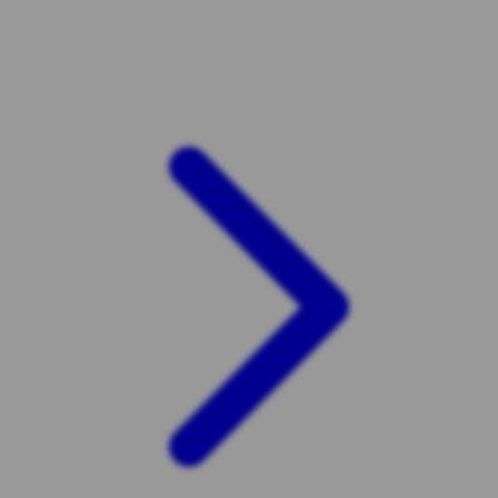
Twistshake
TY Toys
U
V
Veja
Vitaflow
Vtech
W
Waterland
Wellness