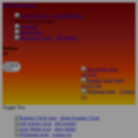
lewati ke Konten
download apps
download app from:
gift registry
Bahasa
ID
LOGIN
DAFTAR
Contact
Us
Toggle Nav
about Kanmo Circle
gift registry
store finder
contact us