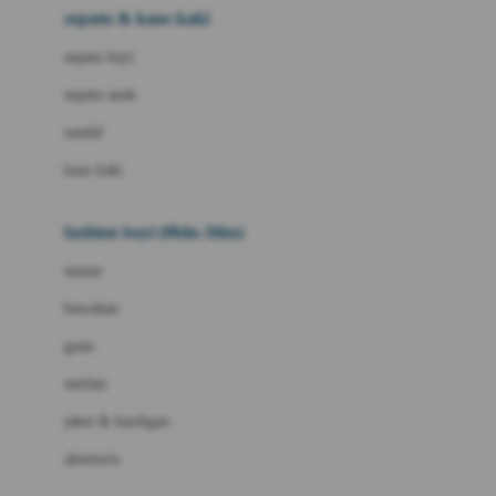
Beauty Barn
sepatu & kaus kaki
Bio Oil
sepatu bayi
Biolane
sepatu anak
Bite Fighters
sandal
Bizzi Growin
kaus kaki
Blackmores
fashion bayi (0bln-3thn)
Blooming Marvellous
atasan
Bonnels
bawahan
Bravado
gaun
Bruder
setelan
Brush Baby
jaket & kardigan
Buds Organics
aksesoris
Bugaboo