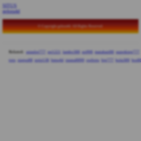
021-
gelora4d
123456789
DAFTAR
24 Hours
gelora4d
LINK
DAFTAR
gelora4d
gelora4d
TOGEL
SITUS
gelora4d
© Copyright gelora4d. All Rights Reserved.