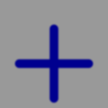
X
Xootz
Y
Yamatoya
Z
Zaxy
Zoggs
0-9
4Moms
59S