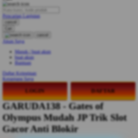
O
Pencarian Lanjutan
Oh Ma Grain
cancel
Okiedog
Cari
cancel
P
Akun Saya
Masuk / buat akun
Peachy
buat akun
Phil & Ted's
Bantuan
Philips Avent
Daftar Keinginan
Keranjang Saya
Pigeon
LOGIN
DAFTAR
Playgro
GARUDA138 - Gates of
Poled Global
Olympus Mudah JP Trik Slot
Ponycycle
Puma
Gacor Anti Blokir
Pureats