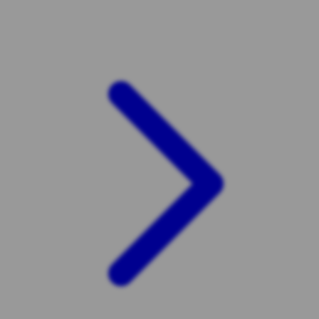
Twistshake
TY Toys
U
V
Veja
Vitaflow
Vtech
W
Waterland
Wellness