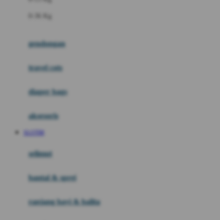
Felt So Sweet
0-36 Kg
Fisher Price
Flipper
gendongan
Friends Of Sally
travel cots
G
diaper bags
Gb
Geko
aksesoris
Graco
SLOT88
Gund
selimut
H
bantal & sprei
Habbie
Haenim
ranjang bayi & balita
Happy Horse