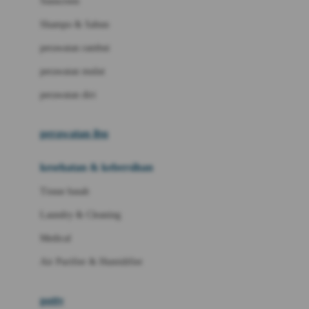
Sunscreen
London Taxi
Shampo & Sabun
Love To Dream
perawatan rambut
perawatan mulut
M
perawatan diri
Magformers
Mama's Choice
perawatan ibu
Mamas&Papas
kesehatan & kebersihan
Mamaway
Tissue basah
Maxi Cosi
Laundry & Cleaning
Megabloks
Medical
Micro
Air Purifier & Humidifier
MiDeer
Mimi & Lula
potty