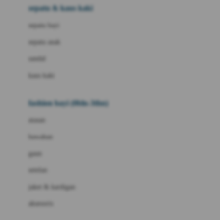
Beauty Barn
sepatu & kaus kaki
Bio Oil
sepatu bayi
Biolane
sepatu anak
Bite Fighters
sandal
Bizzi Growin
kaus kaki
Blackmores
fashion bayi (0bln-3thn)
Blooming Marvellous
atasan
Bonnels
bawahan
Bravado
gaun
Bruder
setelan
Brush Baby
jaket & kardigan
Buds Organics
aksesoris
Bugaboo