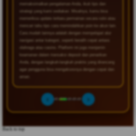
keputusan bermain yang lebih terencana. Selain itu,
pengguna dapat mengakses sepuluh tips untuk
mengelola akun dengan baik, seperti beralih cepat
antara kategori kasino dan olahraga, serta panduan
keamanan deposit dan withdrawal. Dengan memahami
cara menggunakan platform secara optimal, pengguna
dapat lebih fokus pada pengalaman bermain yang
menyenangkan.
‹
›
Back to top
casino288
butuh
unduh aplikasi
we accept
bantuan?
casino288
hubungi
kami
casino288