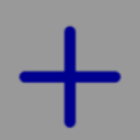
X
Xootz
Y
Yamatoya
Z
Zaxy
Zoggs
0-9
4Moms
59S