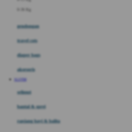
Felt So Sweet
0-36 Kg
Fisher Price
Flipper
gendongan
Friends Of Sally
travel cots
G
diaper bags
Gb
Geko
aksesoris
Graco
SLOT88
Gund
selimut
H
bantal & sprei
Habbie
Haenim
ranjang bayi & balita
Happy Horse