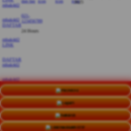
Tertib Niaga
Kementerian Perdagangan RI
bantuan
WhatsApp: +62 812 1021
LINK
dan faq
3625
mbak4d2
021-
mbak4d2
123456789
DAFTAR
24 Hours
mbak4d2
LINK
DAFTAR
mbak4d2
PROMO
mbak4d2
TOGEL
LOGIN
SITUS
DAFTAR
mbak4d2
LINK ALTERNATIF