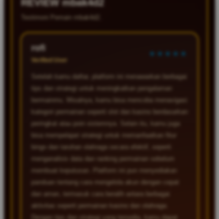
REVIEW mbak4d2
dan penarikan yang cepat. Selain itu, pengguna dapat
baru untuk bingo dan taruhan olahraga, seperti
untuk menemukan pengalaman baru dengan poin tinggi
memaksimalkan pengalaman mereka dengan
Testimoni Pemain mbak4d2.
menganalisis peringkat permainan. Selain itu, platform
dan peluang bonus menarik.
memeriksa update permainan terbaru dan mengikuti
ini menyediakan panduan praktis untuk mengelola akun
tips untuk navigasi platform agar lebih mudah.
Anda, termasuk beralih dengan cepat antara kategori
dina
permainan, deposit, dan penarikan, serta tips aman
untuk memastikan aktivitas harian Anda lancar.
Verified User
Platform ini juga menawarkan tips terbaru tentang cara
memaksimalkan pengalaman bermain, misalnya
dengan mengikuti pembaruan permainan baru atau
menjelajahi strategi efektif untuk navigasi di antarmuka
aplikasi. Anda dapat menemukan sepuluh cara praktis
untuk menavigasi platform dan mengelola akun Anda
dengan mudah, membantu Anda mendapatkan
pengalaman bermain yang menyenangkan.