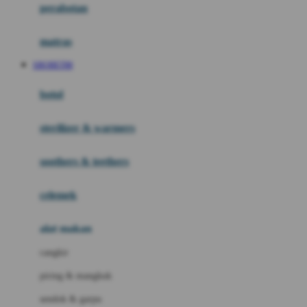
perabotan
Happy Tummy
Hauck
matras
Havaianas
SBOBET88
Hegen
botol
Hot Wheels
sterilizer & warmers
Hybrid
soothers & teethers
I
Inlacta DHA
celemek
Interlac
alat makan
Ivenet
cangkir
J
piring & mangkuk
Jack N Jill
sendok & garpu