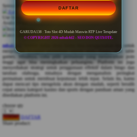
Serendah
Rp 10.000
DAFTAR
Q
Earn
1.000.000
-
100.000.000
Bonus
Use Installment Options from
.
Laarn more
QV Baby
Available for :
home delivery
GARUDA138 : Toto Slot 4D Mudah Maxwin RTP Live Terupdate
store pickup
R
© COPYRIGHT 2026 mbak4d2 - SEO DON QUIXOTE.
mbak4d2
Setelah daftar akun, kamu bisa menggunakan tips untuk
Real Shades
menjelajahi beragam permainan seperti slots, bingo, atau table
games. Misalnya, coba pilih permainan yang menawarkan poin
Red Castle
tinggi agar bisa meningkatkan peluangmu. Platform ini juga
menyediakan strategi untuk penggunaan effektif dalam bingo dan
Ribbon Madness
taruhan olahraga, misalnya dengan menganalisis peringkat
permainan untuk membuat keputusan lebih tepat. Selain itu, kamu
S
dapat mencari tips mengelola akun dengan mudah, seperti beralih
cepat antara kategori kasino dan sports dengan panduan aman yang
Sebamed
disediakan platform ini.
Silver Cross
choose qty
Simply Idea
DAFTAR
LOGIN
Share product:
Skip Hop
Spectra