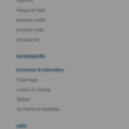
Sunscreen
London Taxi
Shampo & Sabun
Love To Dream
perawatan rambut
perawatan mulut
M
perawatan diri
Magformers
Mama's Choice
perawatan ibu
Mamas&Papas
kesehatan & kebersihan
Mamaway
Tissue basah
Maxi Cosi
Laundry & Cleaning
Megabloks
Medical
Micro
Air Purifier & Humidifier
MiDeer
Mimi & Lula
potty