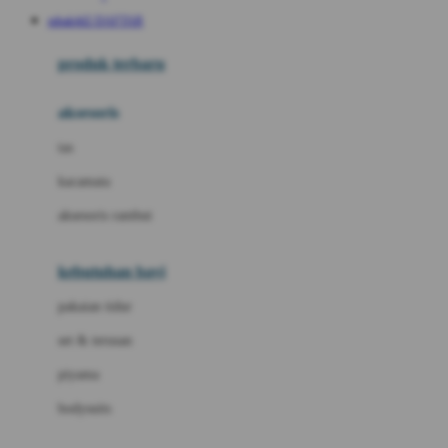
Awan
mbak4d2 DAFTAR
Azetabio
produk terbaru
B
aksesoris
Baabaasheepz
tas
Babiators
kacamata
Baby Dove
aksesoris rambut
Baby Jogger
Baby Rovega
kebutuhan bayi
Babybee
pakaian tidur
Banana Boat
set & terusan
Banz
piyama
Barbie
bodysuits
Beaba