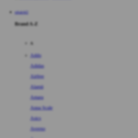
mbak4d2
Brand A-Z
A
Addo
Adidas
Airfree
Alamii
Amara
Aqua Scale
Asics
Aveeno